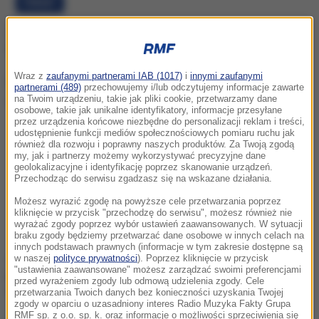
PORADY
Wczoraj, 5 sierpnia (01:50)
Tym nie nawodnisz się. W gorący dzień unikaj jak ognia
Wraz z
zaufanymi partnerami IAB (1017)
i
innymi zaufanymi
partnerami (489)
przechowujemy i/lub odczytujemy informacje zawarte
na Twoim urządzeniu, takie jak pliki cookie, przetwarzamy dane
osobowe, takie jak unikalne identyfikatory, informacje przesyłane
przez urządzenia końcowe niezbędne do personalizacji reklam i treści,
udostępnienie funkcji mediów społecznościowych pomiaru ruchu jak
również dla rozwoju i poprawny naszych produktów. Za Twoją zgodą
my, jak i partnerzy możemy wykorzystywać precyzyjne dane
geolokalizacyjne i identyfikację poprzez skanowanie urządzeń.
Przechodząc do serwisu zgadzasz się na wskazane działania.
Możesz wyrazić zgodę na powyższe cele przetwarzania poprzez
kliknięcie w przycisk "przechodzę do serwisu", możesz również nie
wyrażać zgody poprzez wybór ustawień zaawansowanych. W sytuacji
PORADY
braku zgody będziemy przetwarzać dane osobowe w innych celach na
innych podstawach prawnych (informacje w tym zakresie dostępne są
w naszej
polityce prywatności
). Poprzez kliknięcie w przycisk
Wtorek, 4 sierpnia (11:44)
"ustawienia zaawansowane" możesz zarządzać swoimi preferencjami
Latanie a zdrowie. O czym pamiętać przed wejściem do
przed wyrażeniem zgody lub odmową udzielenia zgody. Cele
samolotu?
przetwarzania Twoich danych bez konieczności uzyskania Twojej
zgody w oparciu o uzasadniony interes Radio Muzyka Fakty Grupa
RMF sp. z o.o. sp. k. oraz informacje o możliwości sprzeciwienia się