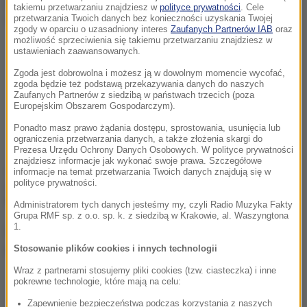
takiemu przetwarzaniu znajdziesz w
polityce prywatności
. Cele
przetwarzania Twoich danych bez konieczności uzyskania Twojej
zgody w oparciu o uzasadniony interes
Zaufanych Partnerów IAB
oraz
możliwość sprzeciwienia się takiemu przetwarzaniu znajdziesz w
ustawieniach zaawansowanych.
Zgoda jest dobrowolna i możesz ją w dowolnym momencie wycofać,
zgoda będzie też podstawą przekazywania danych do naszych
Zaufanych Partnerów z siedzibą w państwach trzecich (poza
Europejskim Obszarem Gospodarczym).
Ponadto masz prawo żądania dostępu, sprostowania, usunięcia lub
ograniczenia przetwarzania danych, a także złożenia skargi do
CIAŁO
Prezesa Urzędu Ochrony Danych Osobowych. W polityce prywatności
znajdziesz informacje jak wykonać swoje prawa. Szczegółowe
informacje na temat przetwarzania Twoich danych znajdują się w
Poniedziałek, 3 sierpnia (23:51)
polityce prywatności.
Co dzieje się z sercem po porażeniu piorunem?
Wyjaśniają badacze z UJ
Administratorem tych danych jesteśmy my, czyli Radio Muzyka Fakty
Grupa RMF sp. z o.o. sp. k. z siedzibą w Krakowie, al. Waszyngtona
1.
Stosowanie plików cookies i innych technologii
Wraz z partnerami stosujemy pliki cookies (tzw. ciasteczka) i inne
pokrewne technologie, które mają na celu:
Zapewnienie bezpieczeństwa podczas korzystania z naszych