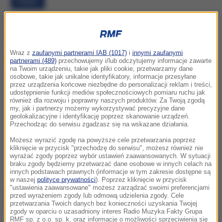
PORADY
Wczoraj, 5 sierpnia (01:50)
Tym nie nawodnisz się. W gorący dzień unikaj jak ognia
Wraz z
zaufanymi partnerami IAB (1017)
i
innymi zaufanymi
partnerami (489)
przechowujemy i/lub odczytujemy informacje zawarte
na Twoim urządzeniu, takie jak pliki cookie, przetwarzamy dane
osobowe, takie jak unikalne identyfikatory, informacje przesyłane
przez urządzenia końcowe niezbędne do personalizacji reklam i treści,
udostępnienie funkcji mediów społecznościowych pomiaru ruchu jak
również dla rozwoju i poprawny naszych produktów. Za Twoją zgodą
my, jak i partnerzy możemy wykorzystywać precyzyjne dane
geolokalizacyjne i identyfikację poprzez skanowanie urządzeń.
Przechodząc do serwisu zgadzasz się na wskazane działania.
Możesz wyrazić zgodę na powyższe cele przetwarzania poprzez
kliknięcie w przycisk "przechodzę do serwisu", możesz również nie
wyrażać zgody poprzez wybór ustawień zaawansowanych. W sytuacji
PORADY
braku zgody będziemy przetwarzać dane osobowe w innych celach na
innych podstawach prawnych (informacje w tym zakresie dostępne są
w naszej
polityce prywatności
). Poprzez kliknięcie w przycisk
Wtorek, 4 sierpnia (11:44)
"ustawienia zaawansowane" możesz zarządzać swoimi preferencjami
Latanie a zdrowie. O czym pamiętać przed wejściem do
przed wyrażeniem zgody lub odmową udzielenia zgody. Cele
samolotu?
przetwarzania Twoich danych bez konieczności uzyskania Twojej
zgody w oparciu o uzasadniony interes Radio Muzyka Fakty Grupa
RMF sp. z o.o. sp. k. oraz informacje o możliwości sprzeciwienia się