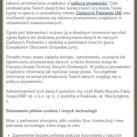
takiemu przetwarzaniu znajdziesz w
polityce prywatności
. Cele
przetwarzania Twoich danych bez konieczności uzyskania Twojej
zgody w oparciu o uzasadniony interes
Zaufanych Partnerów IAB
oraz
możliwość sprzeciwienia się takiemu przetwarzaniu znajdziesz w
ustawieniach zaawansowanych.
Zgoda jest dobrowolna i możesz ją w dowolnym momencie wycofać,
zgoda będzie też podstawą przekazywania danych do naszych
Zaufanych Partnerów z siedzibą w państwach trzecich (poza
Europejskim Obszarem Gospodarczym).
Ponadto masz prawo żądania dostępu, sprostowania, usunięcia lub
ograniczenia przetwarzania danych, a także złożenia skargi do
CIAŁO
Prezesa Urzędu Ochrony Danych Osobowych. W polityce prywatności
znajdziesz informacje jak wykonać swoje prawa. Szczegółowe
informacje na temat przetwarzania Twoich danych znajdują się w
Poniedziałek, 3 sierpnia (23:51)
polityce prywatności.
Co dzieje się z sercem po porażeniu piorunem?
Wyjaśniają badacze z UJ
Administratorem tych danych jesteśmy my, czyli Radio Muzyka Fakty
Grupa RMF sp. z o.o. sp. k. z siedzibą w Krakowie, al. Waszyngtona
1.
Stosowanie plików cookies i innych technologii
Wraz z partnerami stosujemy pliki cookies (tzw. ciasteczka) i inne
pokrewne technologie, które mają na celu:
Zapewnienie bezpieczeństwa podczas korzystania z naszych