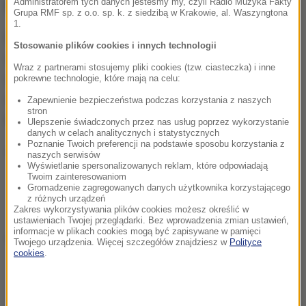
Naturalne środki przeciwbólowe
Administratorem tych danych jesteśmy my, czyli Radio Muzyka Fakty
Grupa RMF sp. z o.o. sp. k. z siedzibą w Krakowie, al. Waszyngtona
1.
Przewlekły ból jest trudny do zniesienia, dlatego
Stosowanie plików cookies i innych technologii
wielu pacjentów sięga po leki przeciwbólowe na
Wraz z partnerami stosujemy pliki cookies (tzw. ciasteczka) i inne
receptę, takie jak opioidy. Istnieje jednak kilka
pokrewne technologie, które mają na celu:
naturalnych alternatyw, które mogą przynieść ulgę w
Zapewnienie bezpieczeństwa podczas korzystania z naszych
stron
bólu:
Ulepszenie świadczonych przez nas usług poprzez wykorzystanie
danych w celach analitycznych i statystycznych
Poznanie Twoich preferencji na podstawie sposobu korzystania z
Kurkuma
- zawiera kurkuminę, związek o silnych
naszych serwisów
Wyświetlanie spersonalizowanych reklam, które odpowiadają
właściwościach przeciwzapalnych i
Twoim zainteresowaniom
Gromadzenie zagregowanych danych użytkownika korzystającego
przeciwbólowych. Może pomóc w leczeniu bólów
z różnych urządzeń
Zakres wykorzystywania plików cookies możesz określić w
stawów i mięśni.
ustawieniach Twojej przeglądarki. Bez wprowadzenia zmian ustawień,
informacje w plikach cookies mogą być zapisywane w pamięci
Imbir
- działa przeciwbólowo i przeciwzapalnie,
Twojego urządzenia. Więcej szczegółów znajdziesz w
Polityce
cookies
.
szczególnie w przypadku bólu stawów oraz bólu
głowy.