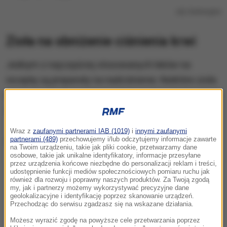
zdj. ilustracyjne
Zioła na obniżenie ciśnienia krwi
Jednym z najczęściej stosowanych leków na
receptę są preparaty na nadciśnienie. Niektóre zioła
mogą wspomóc regulację ciśnienia krwi. Najbardziej
znane to:
Wraz z
zaufanymi partnerami IAB (1019)
i
innymi zaufanymi
Dalsza część artykułu pod materiałem video:
partnerami (489)
przechowujemy i/lub odczytujemy informacje zawarte
na Twoim urządzeniu, takie jak pliki cookie, przetwarzamy dane
osobowe, takie jak unikalne identyfikatory, informacje przesyłane
przez urządzenia końcowe niezbędne do personalizacji reklam i treści,
udostępnienie funkcji mediów społecznościowych pomiaru ruchu jak
również dla rozwoju i poprawny naszych produktów. Za Twoją zgodą
my, jak i partnerzy możemy wykorzystywać precyzyjne dane
geolokalizacyjne i identyfikację poprzez skanowanie urządzeń.
Przechodząc do serwisu zgadzasz się na wskazane działania.
Możesz wyrazić zgodę na powyższe cele przetwarzania poprzez