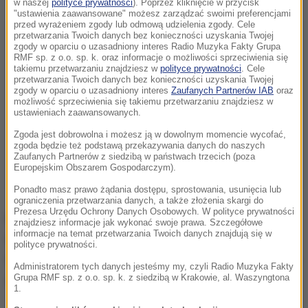
w naszej
polityce prywatności
). Poprzez kliknięcie w przycisk
"ustawienia zaawansowane" możesz zarządzać swoimi preferencjami
przed wyrażeniem zgody lub odmową udzielenia zgody. Cele
przetwarzania Twoich danych bez konieczności uzyskania Twojej
zgody w oparciu o uzasadniony interes Radio Muzyka Fakty Grupa
RMF sp. z o.o. sp. k. oraz informacje o możliwości sprzeciwienia się
takiemu przetwarzaniu znajdziesz w
polityce prywatności
. Cele
przetwarzania Twoich danych bez konieczności uzyskania Twojej
zgody w oparciu o uzasadniony interes
Zaufanych Partnerów IAB
oraz
możliwość sprzeciwienia się takiemu przetwarzaniu znajdziesz w
ustawieniach zaawansowanych.
Zgoda jest dobrowolna i możesz ją w dowolnym momencie wycofać,
zgoda będzie też podstawą przekazywania danych do naszych
Zaufanych Partnerów z siedzibą w państwach trzecich (poza
Europejskim Obszarem Gospodarczym).
Ponadto masz prawo żądania dostępu, sprostowania, usunięcia lub
ograniczenia przetwarzania danych, a także złożenia skargi do
Prezesa Urzędu Ochrony Danych Osobowych. W polityce prywatności
Kurkumina, aktywny składnik kurkumy, ma silne
znajdziesz informacje jak wykonać swoje prawa. Szczegółowe
informacje na temat przetwarzania Twoich danych znajdują się w
właściwości przeciwzapalne i przeciwbólowe.
polityce prywatności.
Skutecznie łagodzi bóle stawów, zapalenia oraz bóle
Administratorem tych danych jesteśmy my, czyli Radio Muzyka Fakty
związane z przewlekłymi schorzeniami.
Grupa RMF sp. z o.o. sp. k. z siedzibą w Krakowie, al. Waszyngtona
1.