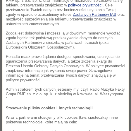
RMF sp. z o.o. sp. k. oraz informacje o możliwości sprzeciwienia się
takiemu przetwarzaniu znajdziesz w
polityce prywatności
. Cele
przetwarzania Twoich danych bez konieczności uzyskania Twojej
zgody w oparciu o uzasadniony interes
Zaufanych Partnerów IAB
oraz
możliwość sprzeciwienia się takiemu przetwarzaniu znajdziesz w
ustawieniach zaawansowanych.
Zgoda jest dobrowolna i możesz ją w dowolnym momencie wycofać,
zgoda będzie też podstawą przekazywania danych do naszych
Zaufanych Partnerów z siedzibą w państwach trzecich (poza
Europejskim Obszarem Gospodarczym).
Ponadto masz prawo żądania dostępu, sprostowania, usunięcia lub
CIAŁO
ograniczenia przetwarzania danych, a także złożenia skargi do
Prezesa Urzędu Ochrony Danych Osobowych. W polityce prywatności
znajdziesz informacje jak wykonać swoje prawa. Szczegółowe
Poniedziałek, 3 sierpnia (23:51)
informacje na temat przetwarzania Twoich danych znajdują się w
Co dzieje się z sercem po porażeniu piorunem?
polityce prywatności.
Wyjaśniają badacze z UJ
Administratorem tych danych jesteśmy my, czyli Radio Muzyka Fakty
Grupa RMF sp. z o.o. sp. k. z siedzibą w Krakowie, al. Waszyngtona
1.
Stosowanie plików cookies i innych technologii
Wraz z partnerami stosujemy pliki cookies (tzw. ciasteczka) i inne
pokrewne technologie, które mają na celu: