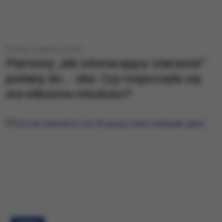
Wczoraj, 5 sierpnia (12:33)
Pierwszy „lek odwracający starzenie”
podany do... oka. Czy rozpoczęła się
era eliksirów młodości?