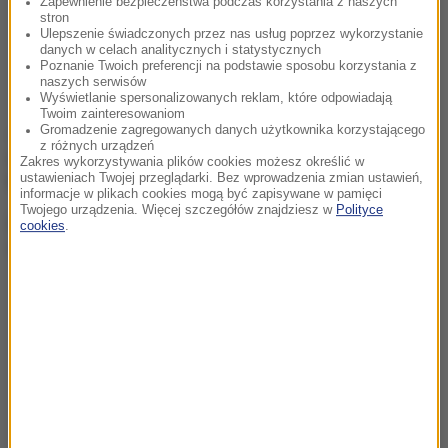
Zapewnienie bezpieczeństwa podczas korzystania z naszych
stron
Ulepszenie świadczonych przez nas usług poprzez wykorzystanie
danych w celach analitycznych i statystycznych
Poznanie Twoich preferencji na podstawie sposobu korzystania z
naszych serwisów
AKTUALNOŚCI
Wyświetlanie spersonalizowanych reklam, które odpowiadają
Twoim zainteresowaniom
Gromadzenie zagregowanych danych użytkownika korzystającego
Poniedziałek, 3 sierpnia (23:26)
z różnych urządzeń
Ojcostwo odkładają na później. Ekspert podaje główny
Zakres wykorzystywania plików cookies możesz określić w
powód
ustawieniach Twojej przeglądarki. Bez wprowadzenia zmian ustawień,
informacje w plikach cookies mogą być zapisywane w pamięci
Twojego urządzenia. Więcej szczegółów znajdziesz w
Polityce
cookies
.
PSYCHIKA