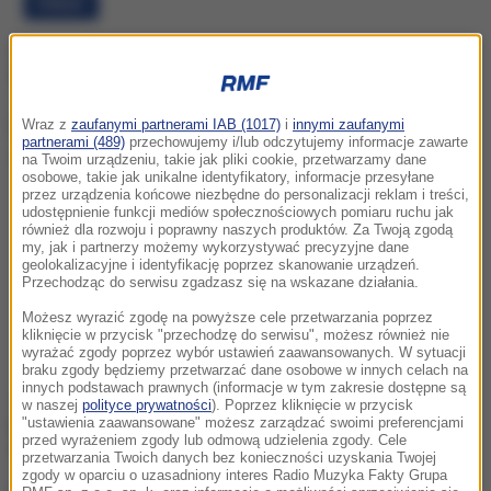
PORADY
Wczoraj, 5 sierpnia (01:50)
Tym nie nawodnisz się. W gorący dzień unikaj jak ognia
Wraz z
zaufanymi partnerami IAB (1017)
i
innymi zaufanymi
partnerami (489)
przechowujemy i/lub odczytujemy informacje zawarte
na Twoim urządzeniu, takie jak pliki cookie, przetwarzamy dane
osobowe, takie jak unikalne identyfikatory, informacje przesyłane
przez urządzenia końcowe niezbędne do personalizacji reklam i treści,
udostępnienie funkcji mediów społecznościowych pomiaru ruchu jak
również dla rozwoju i poprawny naszych produktów. Za Twoją zgodą
my, jak i partnerzy możemy wykorzystywać precyzyjne dane
geolokalizacyjne i identyfikację poprzez skanowanie urządzeń.
Przechodząc do serwisu zgadzasz się na wskazane działania.
Możesz wyrazić zgodę na powyższe cele przetwarzania poprzez
kliknięcie w przycisk "przechodzę do serwisu", możesz również nie
PORADY
wyrażać zgody poprzez wybór ustawień zaawansowanych. W sytuacji
braku zgody będziemy przetwarzać dane osobowe w innych celach na
innych podstawach prawnych (informacje w tym zakresie dostępne są
Wtorek, 4 sierpnia (11:44)
w naszej
polityce prywatności
). Poprzez kliknięcie w przycisk
"ustawienia zaawansowane" możesz zarządzać swoimi preferencjami
Latanie a zdrowie. O czym pamiętać przed wejściem do
przed wyrażeniem zgody lub odmową udzielenia zgody. Cele
samolotu?
przetwarzania Twoich danych bez konieczności uzyskania Twojej
zgody w oparciu o uzasadniony interes Radio Muzyka Fakty Grupa