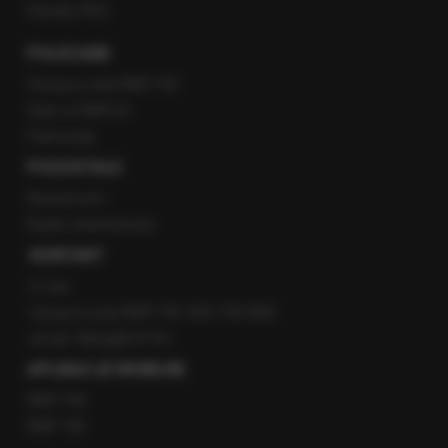
Kanały RSS
POLECANE
Gorąca Linia RMF FM
Staż w RMF24
Patronaty
POZOSTAŁE
Newsroom
Radio internetowe
KONTAKT
O nas
Gorąca Linia RMF FM: 600 700 800
email: fakty@rmf.fm
APLIKACJE MOBILNE
RMF FM
RMF ON