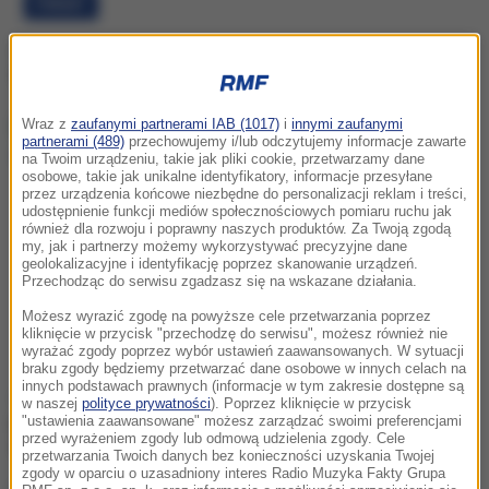
PORADY
Wczoraj, 5 sierpnia (01:50)
Tym nie nawodnisz się. W gorący dzień unikaj jak ognia
Wraz z
zaufanymi partnerami IAB (1017)
i
innymi zaufanymi
partnerami (489)
przechowujemy i/lub odczytujemy informacje zawarte
na Twoim urządzeniu, takie jak pliki cookie, przetwarzamy dane
osobowe, takie jak unikalne identyfikatory, informacje przesyłane
przez urządzenia końcowe niezbędne do personalizacji reklam i treści,
udostępnienie funkcji mediów społecznościowych pomiaru ruchu jak
również dla rozwoju i poprawny naszych produktów. Za Twoją zgodą
my, jak i partnerzy możemy wykorzystywać precyzyjne dane
geolokalizacyjne i identyfikację poprzez skanowanie urządzeń.
Przechodząc do serwisu zgadzasz się na wskazane działania.
Możesz wyrazić zgodę na powyższe cele przetwarzania poprzez
kliknięcie w przycisk "przechodzę do serwisu", możesz również nie
PORADY
wyrażać zgody poprzez wybór ustawień zaawansowanych. W sytuacji
braku zgody będziemy przetwarzać dane osobowe w innych celach na
innych podstawach prawnych (informacje w tym zakresie dostępne są
Wtorek, 4 sierpnia (11:44)
w naszej
polityce prywatności
). Poprzez kliknięcie w przycisk
"ustawienia zaawansowane" możesz zarządzać swoimi preferencjami
Latanie a zdrowie. O czym pamiętać przed wejściem do
przed wyrażeniem zgody lub odmową udzielenia zgody. Cele
samolotu?
przetwarzania Twoich danych bez konieczności uzyskania Twojej
zgody w oparciu o uzasadniony interes Radio Muzyka Fakty Grupa