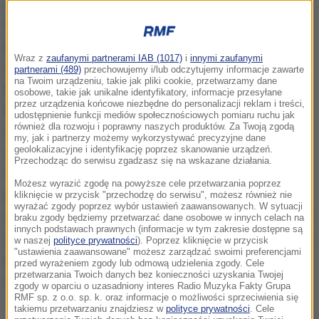
zasługują tutaj witaminy z
grupy B
, które wykazują
właściwości łagodzące podrażnienia,
przeciwzapalne, nawilżające, wspomagające
Wraz z
zaufanymi partnerami IAB (1017)
i
innymi zaufanymi
regenerację, regulujące wytwarzanie sebum oraz
partnerami (489)
przechowujemy i/lub odczytujemy informacje zawarte
na Twoim urządzeniu, takie jak pliki cookie, przetwarzamy dane
poprawiające elastyczność skóry. Doskonałe źródła
osobowe, takie jak unikalne identyfikatory, informacje przesyłane
przez urządzenia końcowe niezbędne do personalizacji reklam i treści,
witaminy B2
to: nasiona roślin strączkowych,
udostępnienie funkcji mediów społecznościowych pomiaru ruchu jak
również dla rozwoju i poprawny naszych produktów. Za Twoją zgodą
ziemniaki, migdały, jaja, mięso;
witaminę B3
my, jak i partnerzy możemy wykorzystywać precyzyjne dane
geolokalizacyjne i identyfikację poprzez skanowanie urządzeń.
znajdziemy w rybach, ziemniakach, orzechach
Przechodząc do serwisu zgadzasz się na wskazane działania.
włoskich, mięsie drobiowym i w produktach
Możesz wyrazić zgodę na powyższe cele przetwarzania poprzez
pełnoziarnistych.
Witaminę B6
natomiast
kliknięcie w przycisk "przechodzę do serwisu", możesz również nie
wyrażać zgody poprzez wybór ustawień zaawansowanych. W sytuacji
dostarczymy organizmowi wraz z produktami, takimi
braku zgody będziemy przetwarzać dane osobowe w innych celach na
innych podstawach prawnych (informacje w tym zakresie dostępne są
jak: ryby, mięso wieprzowe i drobiowe, pełnoziarniste
w naszej
polityce prywatności
). Poprzez kliknięcie w przycisk
"ustawienia zaawansowane" możesz zarządzać swoimi preferencjami
produkty zbożowe, rośliny strączkowe, orzechy,
przed wyrażeniem zgody lub odmową udzielenia zgody. Cele
przetwarzania Twoich danych bez konieczności uzyskania Twojej
nasiona oraz warzywa i owoce.
zgody w oparciu o uzasadniony interes Radio Muzyka Fakty Grupa
RMF sp. z o.o. sp. k. oraz informacje o możliwości sprzeciwienia się
takiemu przetwarzaniu znajdziesz w
polityce prywatności
. Cele