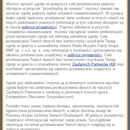
Możesz wyrazić zgodę na powyższe cele przetwarzania poprzez
kliknięcie w przycisk "przechodzę do serwisu", możesz również nie
wyrażać zgody poprzez wybór ustawień zaawansowanych. W sytuacji
braku zgody będziemy przetwarzać dane osobowe w innych celach na
innych podstawach prawnych (informacje w tym zakresie dostępne są
w naszej
polityce prywatności
). Poprzez kliknięcie w przycisk
"ustawienia zaawansowane" możesz zarządzać swoimi preferencjami
przed wyrażeniem zgody lub odmową udzielenia zgody. Cele
przetwarzania Twoich danych bez konieczności uzyskania Twojej
zgody w oparciu o uzasadniony interes Radio Muzyka Fakty Grupa
RMF sp. z o.o. sp. k. oraz informacje o możliwości sprzeciwienia się
takiemu przetwarzaniu znajdziesz w
polityce prywatności
. Cele
przetwarzania Twoich danych bez konieczności uzyskania Twojej
zgody w oparciu o uzasadniony interes
Zaufanych Partnerów IAB
oraz
możliwość sprzeciwienia się takiemu przetwarzaniu znajdziesz w
Leki przeciwgorączkowe i
ustawieniach zaawansowanych.
przeciwbólowe
Zgoda jest dobrowolna i możesz ją w dowolnym momencie wycofać,
zgoda będzie też podstawą przekazywania danych do naszych
Zaufanych Partnerów z siedzibą w państwach trzecich (poza
W przypadku gorączki, bólów głowy i mięśni,
Europejskim Obszarem Gospodarczym).
niezbędne są leki, które pomagają obniżyć
Ponadto masz prawo żądania dostępu, sprostowania, usunięcia lub
ograniczenia przetwarzania danych, a także złożenia skargi do
temperaturę i złagodzić ból. Warto mieć:
Prezesa Urzędu Ochrony Danych Osobowych. W polityce prywatności
znajdziesz informacje jak wykonać swoje prawa. Szczegółowe
informacje na temat przetwarzania Twoich danych znajdują się w
Paracetamol - działa przeciwgorączkowo i
polityce prywatności.