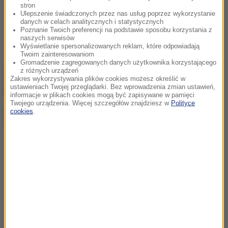
stron
Ulepszenie świadczonych przez nas usług poprzez wykorzystanie
danych w celach analitycznych i statystycznych
Poznanie Twoich preferencji na podstawie sposobu korzystania z
naszych serwisów
Wyświetlanie spersonalizowanych reklam, które odpowiadają
AKTUALNOŚCI
Twoim zainteresowaniom
Gromadzenie zagregowanych danych użytkownika korzystającego
Poniedziałek, 3 sierpnia (23:26)
z różnych urządzeń
Zakres wykorzystywania plików cookies możesz określić w
Ojcostwo odkładają na później. Ekspert podaje główny
ustawieniach Twojej przeglądarki. Bez wprowadzenia zmian ustawień,
powód
informacje w plikach cookies mogą być zapisywane w pamięci
Twojego urządzenia. Więcej szczegółów znajdziesz w
Polityce
cookies
.
PSYCHIKA