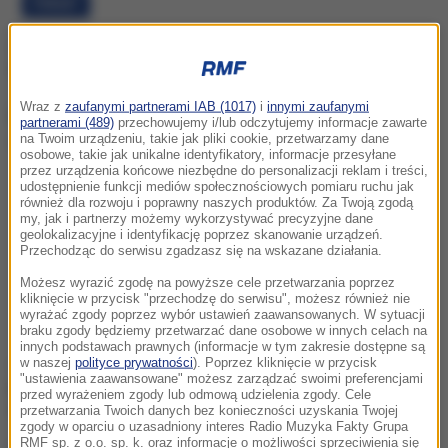
PORADY
Wczoraj, 5 sierpnia (01:50)
Tym nie nawodnisz się. W gorący dzień unikaj jak ognia
Wraz z
zaufanymi partnerami IAB (1017)
i
innymi zaufanymi
partnerami (489)
przechowujemy i/lub odczytujemy informacje zawarte
na Twoim urządzeniu, takie jak pliki cookie, przetwarzamy dane
osobowe, takie jak unikalne identyfikatory, informacje przesyłane
przez urządzenia końcowe niezbędne do personalizacji reklam i treści,
udostępnienie funkcji mediów społecznościowych pomiaru ruchu jak
również dla rozwoju i poprawny naszych produktów. Za Twoją zgodą
my, jak i partnerzy możemy wykorzystywać precyzyjne dane
geolokalizacyjne i identyfikację poprzez skanowanie urządzeń.
Przechodząc do serwisu zgadzasz się na wskazane działania.
Możesz wyrazić zgodę na powyższe cele przetwarzania poprzez
kliknięcie w przycisk "przechodzę do serwisu", możesz również nie
wyrażać zgody poprzez wybór ustawień zaawansowanych. W sytuacji
PORADY
braku zgody będziemy przetwarzać dane osobowe w innych celach na
innych podstawach prawnych (informacje w tym zakresie dostępne są
w naszej
polityce prywatności
). Poprzez kliknięcie w przycisk
Wtorek, 4 sierpnia (11:44)
"ustawienia zaawansowane" możesz zarządzać swoimi preferencjami
Latanie a zdrowie. O czym pamiętać przed wejściem do
przed wyrażeniem zgody lub odmową udzielenia zgody. Cele
samolotu?
przetwarzania Twoich danych bez konieczności uzyskania Twojej
zgody w oparciu o uzasadniony interes Radio Muzyka Fakty Grupa
RMF sp. z o.o. sp. k. oraz informacje o możliwości sprzeciwienia się