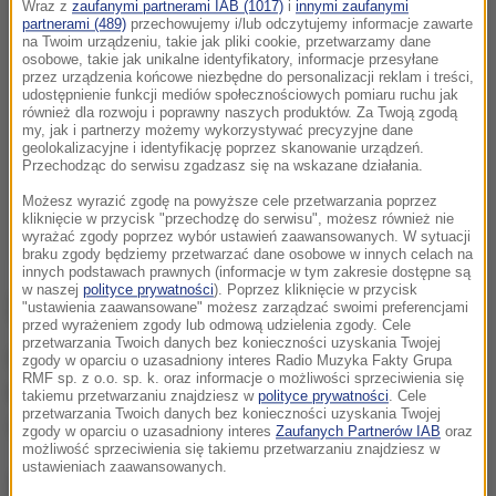
Wraz z
zaufanymi partnerami IAB (1017)
i
innymi zaufanymi
partnerami (489)
przechowujemy i/lub odczytujemy informacje zawarte
na Twoim urządzeniu, takie jak pliki cookie, przetwarzamy dane
osobowe, takie jak unikalne identyfikatory, informacje przesyłane
przez urządzenia końcowe niezbędne do personalizacji reklam i treści,
udostępnienie funkcji mediów społecznościowych pomiaru ruchu jak
również dla rozwoju i poprawny naszych produktów. Za Twoją zgodą
my, jak i partnerzy możemy wykorzystywać precyzyjne dane
geolokalizacyjne i identyfikację poprzez skanowanie urządzeń.
Przechodząc do serwisu zgadzasz się na wskazane działania.
Możesz wyrazić zgodę na powyższe cele przetwarzania poprzez
kliknięcie w przycisk "przechodzę do serwisu", możesz również nie
wyrażać zgody poprzez wybór ustawień zaawansowanych. W sytuacji
braku zgody będziemy przetwarzać dane osobowe w innych celach na
innych podstawach prawnych (informacje w tym zakresie dostępne są
w naszej
polityce prywatności
). Poprzez kliknięcie w przycisk
2. Mięśnie karku i mięśnie żwacze
"ustawienia zaawansowane" możesz zarządzać swoimi preferencjami
przed wyrażeniem zgody lub odmową udzielenia zgody. Cele
przetwarzania Twoich danych bez konieczności uzyskania Twojej
Mięśnie bardzo często generują
ból rzutowany
,
zgody w oparciu o uzasadniony interes Radio Muzyka Fakty Grupa
RMF sp. z o.o. sp. k. oraz informacje o możliwości sprzeciwienia się
który pacjent interpretuje jako ból głowy, skroni lub
takiemu przetwarzaniu znajdziesz w
polityce prywatności
. Cele
przetwarzania Twoich danych bez konieczności uzyskania Twojej
oczodołów.
zgody w oparciu o uzasadniony interes
Zaufanych Partnerów IAB
oraz
możliwość sprzeciwienia się takiemu przetwarzaniu znajdziesz w
ustawieniach zaawansowanych.
3. Staw skroniowo-żuchwowy