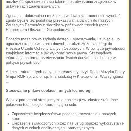
możliwość sprzeciwienia się takiemu przetwarzaniu znajdziesz w
Brytanii przypomina, że niektóre osoby powinny
ustawieniach zaawansowanych.
dodatkowo skonsultować się z lekarzem lub
Zgoda jest dobrowolna i możesz ją w dowolnym momencie wycofać,
zgoda będzie też podstawą przekazywania danych do naszych
farmaceutą przed zastosowaniem tego leku.
Zaufanych Partnerów z siedzibą w państwach trzecich (poza
Europejskim Obszarem Gospodarczym).
Dotyczy to zwłaszcza pacjentów, u których
Ponadto masz prawo żądania dostępu, sprostowania, usunięcia lub
wystąpiła reakcja alergiczna na paracetamol, a
ograniczenia przetwarzania danych, a także złożenia skargi do
Prezesa Urzędu Ochrony Danych Osobowych. W polityce prywatności
także osób z problemami z wątrobą lub nerkami.
znajdziesz informacje jak wykonać swoje prawa. Szczegółowe
informacje na temat przetwarzania Twoich danych znajdują się w
polityce prywatności.
Paracetamol może być niebezpieczny m.in. dla
Administratorem tych danych jesteśmy my, czyli Radio Muzyka Fakty
pacjentów, którzy:
Grupa RMF sp. z o.o. sp. k. z siedzibą w Krakowie, al. Waszyngtona
1.
Dalsza część artykułu pod materiałem video:
Stosowanie plików cookies i innych technologii
Wraz z partnerami stosujemy pliki cookies (tzw. ciasteczka) i inne
pokrewne technologie, które mają na celu:
Zapewnienie bezpieczeństwa podczas korzystania z naszych
stron
Ulepszenie świadczonych przez nas usług poprzez wykorzystanie
danych w celach analitycznych i statystycznych