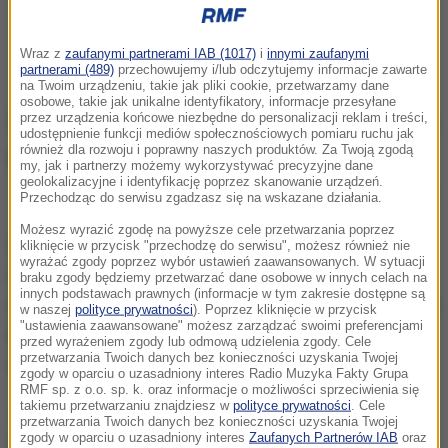
Wraz z
zaufanymi partnerami IAB (1017)
i
innymi zaufanymi
partnerami (489)
przechowujemy i/lub odczytujemy informacje zawarte
na Twoim urządzeniu, takie jak pliki cookie, przetwarzamy dane
osobowe, takie jak unikalne identyfikatory, informacje przesyłane
przez urządzenia końcowe niezbędne do personalizacji reklam i treści,
udostępnienie funkcji mediów społecznościowych pomiaru ruchu jak
również dla rozwoju i poprawny naszych produktów. Za Twoją zgodą
my, jak i partnerzy możemy wykorzystywać precyzyjne dane
geolokalizacyjne i identyfikację poprzez skanowanie urządzeń.
zdj. ilustracyjne / Jak bezpiecznie przyjmować leki przeciwbólowe?
Przechodząc do serwisu zgadzasz się na wskazane działania.
Możesz wyrazić zgodę na powyższe cele przetwarzania poprzez
Leki zawierające paracetamol to jedne z
kliknięcie w przycisk "przechodzę do serwisu", możesz również nie
wyrażać zgody poprzez wybór ustawień zaawansowanych. W sytuacji
najpopularniejszych środków przeciwbólowych. Są
braku zgody będziemy przetwarzać dane osobowe w innych celach na
innych podstawach prawnych (informacje w tym zakresie dostępne są
łatwo dostępne, bez recepty. Tylko w Wielkiej Brytanii
w naszej
polityce prywatności
). Poprzez kliknięcie w przycisk
"ustawienia zaawansowane" możesz zarządzać swoimi preferencjami
każdego roku sprzedaje się go w ilości około 200
przed wyrażeniem zgody lub odmową udzielenia zgody. Cele
przetwarzania Twoich danych bez konieczności uzyskania Twojej
milionów saszetek.
zgody w oparciu o uzasadniony interes Radio Muzyka Fakty Grupa
RMF sp. z o.o. sp. k. oraz informacje o możliwości sprzeciwienia się
takiemu przetwarzaniu znajdziesz w
polityce prywatności
. Cele
Jednak paracetamol nie jest odpowiedni dla
przetwarzania Twoich danych bez konieczności uzyskania Twojej
zgody w oparciu o uzasadniony interes
Zaufanych Partnerów IAB
oraz
wszystkich. National Health Service w Wielkiej