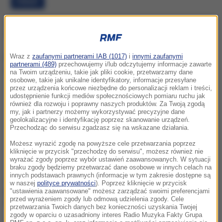
PORADY
Wczoraj, 5 sierpnia (01:50)
Tym nie nawodnisz się. W gorący dzień unikaj jak ognia
Wraz z
zaufanymi partnerami IAB (1017)
i
innymi zaufanymi
partnerami (489)
przechowujemy i/lub odczytujemy informacje zawarte
na Twoim urządzeniu, takie jak pliki cookie, przetwarzamy dane
osobowe, takie jak unikalne identyfikatory, informacje przesyłane
przez urządzenia końcowe niezbędne do personalizacji reklam i treści,
udostępnienie funkcji mediów społecznościowych pomiaru ruchu jak
również dla rozwoju i poprawny naszych produktów. Za Twoją zgodą
my, jak i partnerzy możemy wykorzystywać precyzyjne dane
geolokalizacyjne i identyfikację poprzez skanowanie urządzeń.
Przechodząc do serwisu zgadzasz się na wskazane działania.
Możesz wyrazić zgodę na powyższe cele przetwarzania poprzez
kliknięcie w przycisk "przechodzę do serwisu", możesz również nie
PORADY
wyrażać zgody poprzez wybór ustawień zaawansowanych. W sytuacji
braku zgody będziemy przetwarzać dane osobowe w innych celach na
innych podstawach prawnych (informacje w tym zakresie dostępne są
Wtorek, 4 sierpnia (11:44)
w naszej
polityce prywatności
). Poprzez kliknięcie w przycisk
"ustawienia zaawansowane" możesz zarządzać swoimi preferencjami
Latanie a zdrowie. O czym pamiętać przed wejściem do
przed wyrażeniem zgody lub odmową udzielenia zgody. Cele
samolotu?
przetwarzania Twoich danych bez konieczności uzyskania Twojej
zgody w oparciu o uzasadniony interes Radio Muzyka Fakty Grupa