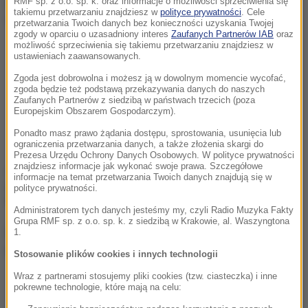
RMF sp. z o.o. sp. k. oraz informacje o możliwości sprzeciwienia się
takiemu przetwarzaniu znajdziesz w
polityce prywatności
. Cele
przetwarzania Twoich danych bez konieczności uzyskania Twojej
zgody w oparciu o uzasadniony interes
Zaufanych Partnerów IAB
oraz
możliwość sprzeciwienia się takiemu przetwarzaniu znajdziesz w
ustawieniach zaawansowanych.
Zgoda jest dobrowolna i możesz ją w dowolnym momencie wycofać,
zgoda będzie też podstawą przekazywania danych do naszych
Zaufanych Partnerów z siedzibą w państwach trzecich (poza
Europejskim Obszarem Gospodarczym).
Ponadto masz prawo żądania dostępu, sprostowania, usunięcia lub
CIAŁO
ograniczenia przetwarzania danych, a także złożenia skargi do
Prezesa Urzędu Ochrony Danych Osobowych. W polityce prywatności
znajdziesz informacje jak wykonać swoje prawa. Szczegółowe
Poniedziałek, 3 sierpnia (23:51)
informacje na temat przetwarzania Twoich danych znajdują się w
Co dzieje się z sercem po porażeniu piorunem?
polityce prywatności.
Wyjaśniają badacze z UJ
Administratorem tych danych jesteśmy my, czyli Radio Muzyka Fakty
Grupa RMF sp. z o.o. sp. k. z siedzibą w Krakowie, al. Waszyngtona
1.
Stosowanie plików cookies i innych technologii
Wraz z partnerami stosujemy pliki cookies (tzw. ciasteczka) i inne
pokrewne technologie, które mają na celu: