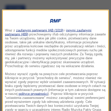
PSYCHIKA
Wczoraj, 7 sierpnia (10:20)
Głowa na wakacjach – czy można i warto „odmóżdżyć
się” na chwilę?
Wraz z
zaufanymi partnerami IAB (1019)
i
innymi zaufanymi
partnerami (489)
przechowujemy i/lub odczytujemy informacje zawarte
na Twoim urządzeniu, takie jak pliki cookie, przetwarzamy dane
osobowe, takie jak unikalne identyfikatory, informacje przesyłane
przez urządzenia końcowe niezbędne do personalizacji reklam i treści,
udostępnienie funkcji mediów społecznościowych pomiaru ruchu jak
również dla rozwoju i poprawny naszych produktów. Za Twoją zgodą
my, jak i partnerzy możemy wykorzystywać precyzyjne dane
geolokalizacyjne i identyfikację poprzez skanowanie urządzeń.
Przechodząc do serwisu zgadzasz się na wskazane działania.
Możesz wyrazić zgodę na powyższe cele przetwarzania poprzez
kliknięcie w przycisk "przechodzę do serwisu", możesz również nie
wyrażać zgody poprzez wybór ustawień zaawansowanych. W sytuacji
braku zgody będziemy przetwarzać dane osobowe w innych celach na
innych podstawach prawnych (informacje w tym zakresie dostępne są
MEDYCYNA ESTETYCZNA
w naszej
polityce prywatności
). Poprzez kliknięcie w przycisk
"ustawienia zaawansowane" możesz zarządzać swoimi preferencjami
przed wyrażeniem zgody lub odmową udzielenia zgody. Cele
Środa, 5 sierpnia (12:33)
przetwarzania Twoich danych bez konieczności uzyskania Twojej
Pierwszy „lek odwracający starzenie” podany do... oka.
zgody w oparciu o uzasadniony interes Radio Muzyka Fakty Grupa