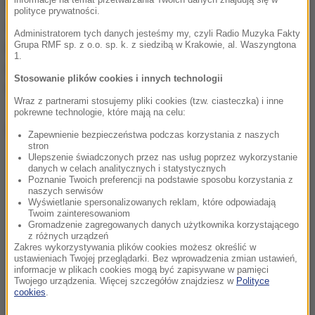
kardiologicznych, więc tutaj pulmonolodzy muszą
informacje na temat przetwarzania Twoich danych znajdują się w
polityce prywatności.
zróżnicować, czy duszność, z którą przychodzą
Administratorem tych danych jesteśmy my, czyli Radio Muzyka Fakty
pacjenci jest takiego pochodzenia, czy jednak
Grupa RMF sp. z o.o. sp. k. z siedzibą w Krakowie, al. Waszyngtona
1.
płucnego. Kaszel natomiast może być z gardła albo z
Stosowanie plików cookies i innych technologii
klatki piersiowej
- mówi dr Zakrzewska.
Wraz z partnerami stosujemy pliki cookies (tzw. ciasteczka) i inne
pokrewne technologie, które mają na celu:
Dalsza część artykułu pod materiałem video:
Zapewnienie bezpieczeństwa podczas korzystania z naszych
stron
Ulepszenie świadczonych przez nas usług poprzez wykorzystanie
danych w celach analitycznych i statystycznych
Poznanie Twoich preferencji na podstawie sposobu korzystania z
naszych serwisów
Wyświetlanie spersonalizowanych reklam, które odpowiadają
Twoim zainteresowaniom
Gromadzenie zagregowanych danych użytkownika korzystającego
z różnych urządzeń
Zakres wykorzystywania plików cookies możesz określić w
ustawieniach Twojej przeglądarki. Bez wprowadzenia zmian ustawień,
informacje w plikach cookies mogą być zapisywane w pamięci
Twojego urządzenia. Więcej szczegółów znajdziesz w
Polityce
cookies
.