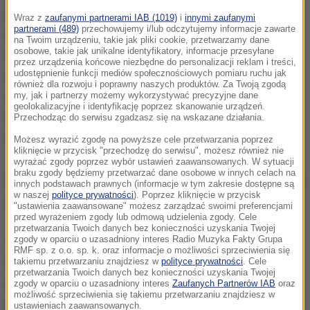
odcinek dolny kręgosłupa i najczęściej ci pacjenci
Wraz z
zaufanymi partnerami IAB (1019)
i
innymi zaufanymi
partnerami (489)
przechowujemy i/lub odczytujemy informacje zawarte
zgłaszają się do nas.
Boli ich najbardziej dolny
na Twoim urządzeniu, takie jak pliki cookie, przetwarzamy dane
osobowe, takie jak unikalne identyfikatory, informacje przesyłane
odcinek kręgosłupa, czyli odcinek lędźwiowy. Ten
przez urządzenia końcowe niezbędne do personalizacji reklam i treści,
udostępnienie funkcji mediów społecznościowych pomiaru ruchu jak
odcinek jest najbardziej spięty w momencie
również dla rozwoju i poprawny naszych produktów. Za Twoją zgodą
statycznego siedzenia. Przełożenie to ma zarówno
my, jak i partnerzy możemy wykorzystywać precyzyjne dane
geolokalizacyjne i identyfikację poprzez skanowanie urządzeń.
na odcinek szyjny, jak i na to co znajduję się niżej,
Przechodząc do serwisu zgadzasz się na wskazane działania.
czyli stawy biodrowe i stawy kolanowe.
Możesz wyrazić zgodę na powyższe cele przetwarzania poprzez
kliknięcie w przycisk "przechodzę do serwisu", możesz również nie
wyrażać zgody poprzez wybór ustawień zaawansowanych. W sytuacji
braku zgody będziemy przetwarzać dane osobowe w innych celach na
Czyli jeżeli boli nas szyja, to od tego, że siedzimy w
innych podstawach prawnych (informacje w tym zakresie dostępne są
w naszej
polityce prywatności
). Poprzez kliknięcie w przycisk
złej pozycji?
"ustawienia zaawansowane" możesz zarządzać swoimi preferencjami
przed wyrażeniem zgody lub odmową udzielenia zgody. Cele
przetwarzania Twoich danych bez konieczności uzyskania Twojej
zgody w oparciu o uzasadniony interes Radio Muzyka Fakty Grupa
Tak, dlatego że nie ma idealnej pozycji siadu.
RMF sp. z o.o. sp. k. oraz informacje o możliwości sprzeciwienia się
Siedzenie to najgorsza pozycja z możliwych. To nie
takiemu przetwarzaniu znajdziesz w
polityce prywatności
. Cele
przetwarzania Twoich danych bez konieczności uzyskania Twojej
chodzi o to, żeby zmienić pracę, tylko żeby
zgody w oparciu o uzasadniony interes
Zaufanych Partnerów IAB
oraz
możliwość sprzeciwienia się takiemu przetwarzaniu znajdziesz w
dostosować tę pozycję do swojej pracy i żeby
ustawieniach zaawansowanych.