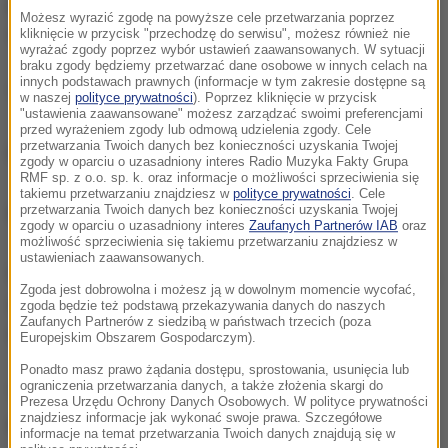
podłokietniki i przede wszystkim pamiętajmy, żeby
Możesz wyrazić zgodę na powyższe cele przetwarzania poprzez
siedzieć prosto.
kliknięcie w przycisk "przechodzę do serwisu", możesz również nie
wyrażać zgody poprzez wybór ustawień zaawansowanych. W sytuacji
braku zgody będziemy przetwarzać dane osobowe w innych celach na
innych podstawach prawnych (informacje w tym zakresie dostępne są
To nie jest takie proste. Pomoże oparcie?
w naszej
polityce prywatności
). Poprzez kliknięcie w przycisk
"ustawienia zaawansowane" możesz zarządzać swoimi preferencjami
przed wyrażeniem zgody lub odmową udzielenia zgody. Cele
przetwarzania Twoich danych bez konieczności uzyskania Twojej
Plecy powinny być oparte, bo wtedy je odciążamy.
zgody w oparciu o uzasadniony interes Radio Muzyka Fakty Grupa
RMF sp. z o.o. sp. k. oraz informacje o możliwości sprzeciwienia się
takiemu przetwarzaniu znajdziesz w
polityce prywatności
. Cele
Czego unikać?
przetwarzania Twoich danych bez konieczności uzyskania Twojej
zgody w oparciu o uzasadniony interes
Zaufanych Partnerów IAB
oraz
możliwość sprzeciwienia się takiemu przetwarzaniu znajdziesz w
ustawieniach zaawansowanych.
Unikajmy garbienia się, siadania na krawędzi krzesła,
Zgoda jest dobrowolna i możesz ją w dowolnym momencie wycofać,
zakładania nogi na nogę, krzyżowania nóg pod
zgoda będzie też podstawą przekazywania danych do naszych
Zaufanych Partnerów z siedzibą w państwach trzecich (poza
stołem.
Europejskim Obszarem Gospodarczym).
Ponadto masz prawo żądania dostępu, sprostowania, usunięcia lub
ograniczenia przetwarzania danych, a także złożenia skargi do
Trzeba też pamiętać o zachowaniu odpowiedniej
Prezesa Urzędu Ochrony Danych Osobowych. W polityce prywatności
znajdziesz informacje jak wykonać swoje prawa. Szczegółowe
odległości od monitora komputera.
informacje na temat przetwarzania Twoich danych znajdują się w