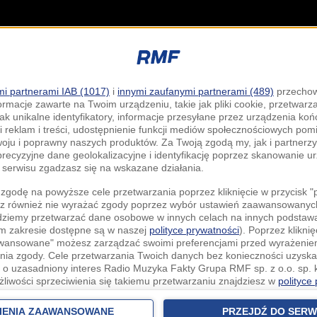
i partnerami IAB (1017)
i
innymi zaufanymi partnerami (489)
przechow
ormacje zawarte na Twoim urządzeniu, takie jak pliki cookie, przetwar
jak unikalne identyfikatory, informacje przesyłane przez urządzenia k
i reklam i treści, udostępnienie funkcji mediów społecznościowych pom
woju i poprawny naszych produktów. Za Twoją zgodą my, jak i partner
recyzyjne dane geolokalizacyjne i identyfikację poprzez skanowanie u
serwisu zgadzasz się na wskazane działania.
zgodę na powyższe cele przetwarzania poprzez kliknięcie w przycisk 
z również nie wyrażać zgody poprzez wybór ustawień zaawansowanych
dziemy przetwarzać dane osobowe w innych celach na innych podsta
ym zakresie dostępne są w naszej
polityce prywatności
). Poprzez kliknię
a?
awansowane" możesz zarządzać swoimi preferencjami przed wyrażenie
ia zgody. Cele przetwarzania Twoich danych bez konieczności uzyska
 o uzasadniony interes Radio Muzyka Fakty Grupa RMF sp. z o.o. sp. k
iej układać je
spiczastym końcem w dół
- bo wtedy
ko
żliwości sprzeciwienia się takiemu przetwarzaniu znajdziesz w
polityce
nia Twoich danych bez konieczności uzyskania Twojej zgody w oparci
 z nią nie styka. To właśnie przez nią najłatwiej mogą
ch Partnerów IAB
oraz możliwość sprzeciwienia się takiemu przetwarza
IENIA ZAAWANSOWANE
PRZEJDŹ DO SERW