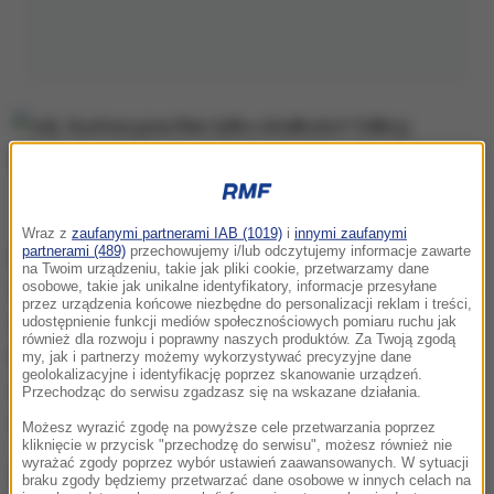
zdj. ilustracyjne/Nie tylko słodkości! Odkryj nieznane oblicze wanilii
Wraz z
zaufanymi partnerami IAB (1019)
i
innymi zaufanymi
partnerami (489)
przechowujemy i/lub odczytujemy informacje zawarte
Kojarzy się z deserami, ale można jej używać także
na Twoim urządzeniu, takie jak pliki cookie, przetwarzamy dane
osobowe, takie jak unikalne identyfikatory, informacje przesyłane
w
daniach wytrawnych
- przykładem mogą być tutaj
przez urządzenia końcowe niezbędne do personalizacji reklam i treści,
choćby potrawy z dyni, a także ryby i białe mięso.
udostępnienie funkcji mediów społecznościowych pomiaru ruchu jak
również dla rozwoju i poprawny naszych produktów. Za Twoją zgodą
Największe bogactwo tkwi w prawdziwych
my, jak i partnerzy możemy wykorzystywać precyzyjne dane
geolokalizacyjne i identyfikację poprzez skanowanie urządzeń.
ziarenkach ukrytych w
laskach wanilii.
Najlepiej
Przechodząc do serwisu zgadzasz się na wskazane działania.
wydobywać je tuż przed wykorzystaniem.
Możesz wyrazić zgodę na powyższe cele przetwarzania poprzez
kliknięcie w przycisk "przechodzę do serwisu", możesz również nie
wyrażać zgody poprzez wybór ustawień zaawansowanych. W sytuacji
Obok cynamonu, to królowa
jesiennych przypraw
-
braku zgody będziemy przetwarzać dane osobowe w innych celach na