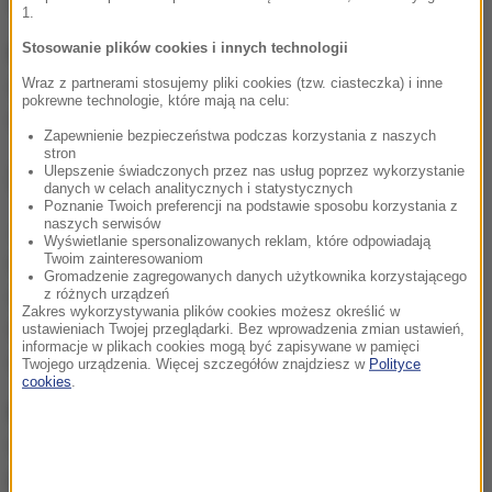
metabolizmem.
1.
Stosowanie plików cookies i innych technologii
Rada:
Przygotuj zdrowe i szybkie śniadanie, np.
owsiankę, smoothie lub pełnoziarniste tosty z
Wraz z partnerami stosujemy pliki cookies (tzw. ciasteczka) i inne
pokrewne technologie, które mają na celu:
dodatkiem białka i warzyw.
Zapewnienie bezpieczeństwa podczas korzystania z naszych
stron
3. Negatywne myślenie
Ulepszenie świadczonych przez nas usług poprzez wykorzystanie
danych w celach analitycznych i statystycznych
Poznanie Twoich preferencji na podstawie sposobu korzystania z
naszych serwisów
Jeśli dzień zaczyna się od negatywnych myśli,
Wyświetlanie spersonalizowanych reklam, które odpowiadają
rozpamiętywania problemów, może to wpłynąć na
Twoim zainteresowaniom
Gromadzenie zagregowanych danych użytkownika korzystającego
cały jego przebieg. Taki nawyk prowadzi do
z różnych urządzeń
Zakres wykorzystywania plików cookies możesz określić w
wyrobienia pesymistycznego podejścia do
ustawieniach Twojej przeglądarki. Bez wprowadzenia zmian ustawień,
informacje w plikach cookies mogą być zapisywane w pamięci
codziennych wyzwań.
Twojego urządzenia. Więcej szczegółów znajdziesz w
Polityce
cookies
.
Rada
: Praktykuj wdzięczność - spisz rano trzy
rzeczy, za które jesteś wdzięczny, by zacząć dzień z
pozytywnym nastawieniem.