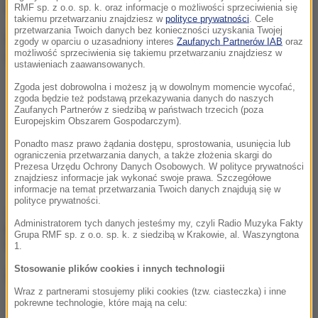
się” na chwilę?
RMF sp. z o.o. sp. k. oraz informacje o możliwości sprzeciwienia się
takiemu przetwarzaniu znajdziesz w
polityce prywatności
. Cele
przetwarzania Twoich danych bez konieczności uzyskania Twojej
zgody w oparciu o uzasadniony interes
Zaufanych Partnerów IAB
oraz
możliwość sprzeciwienia się takiemu przetwarzaniu znajdziesz w
ustawieniach zaawansowanych.
Zgoda jest dobrowolna i możesz ją w dowolnym momencie wycofać,
zgoda będzie też podstawą przekazywania danych do naszych
Zaufanych Partnerów z siedzibą w państwach trzecich (poza
Europejskim Obszarem Gospodarczym).
Ponadto masz prawo żądania dostępu, sprostowania, usunięcia lub
ograniczenia przetwarzania danych, a także złożenia skargi do
Prezesa Urzędu Ochrony Danych Osobowych. W polityce prywatności
znajdziesz informacje jak wykonać swoje prawa. Szczegółowe
MEDYCYNA ESTETYCZNA
informacje na temat przetwarzania Twoich danych znajdują się w
polityce prywatności.
Środa, 5 sierpnia (12:33)
Administratorem tych danych jesteśmy my, czyli Radio Muzyka Fakty
Pierwszy „lek odwracający starzenie” podany do... oka.
Grupa RMF sp. z o.o. sp. k. z siedzibą w Krakowie, al. Waszyngtona
Czy rozpoczęła się era eliksirów młodości?
1.
Stosowanie plików cookies i innych technologii
Wraz z partnerami stosujemy pliki cookies (tzw. ciasteczka) i inne
pokrewne technologie, które mają na celu: