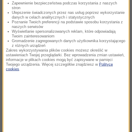
Zapewnienie bezpieczeństwa podczas korzystania z naszych
stron
Ulepszenie świadczonych przez nas usług poprzez wykorzystanie
danych w celach analitycznych i statystycznych
Poznanie Twoich preferencji na podstawie sposobu korzystania z
naszych serwisów
Wyświetlanie spersonalizowanych reklam, które odpowiadają
Twoim zainteresowaniom
Gromadzenie zagregowanych danych użytkownika korzystającego
PORADY
z różnych urządzeń
Zakres wykorzystywania plików cookies możesz określić w
ustawieniach Twojej przeglądarki. Bez wprowadzenia zmian ustawień,
Środa, 5 sierpnia (01:50)
informacje w plikach cookies mogą być zapisywane w pamięci
Tym nie nawodnisz się. W gorący dzień unikaj jak ognia
Twojego urządzenia. Więcej szczegółów znajdziesz w
Polityce
cookies
.