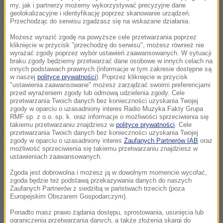
zmęczenia wzroku[2], a nieskorygowana wada
my, jak i partnerzy możemy wykorzystywać precyzyjne dane
geolokalizacyjne i identyfikację poprzez skanowanie urządzeń.
refrakcji jest główną przyczyną upośledzenia tego
Przechodząc do serwisu zgadzasz się na wskazane działania.
narządu u dzieci i młodzieży w wieku szkolnym.
Możesz wyrazić zgodę na powyższe cele przetwarzania poprzez
kliknięcie w przycisk "przechodzę do serwisu", możesz również nie
Jedną z najczęściej występujących wad wzroku u
wyrażać zgody poprzez wybór ustawień zaawansowanych. W sytuacji
dzieci i młodych dorosłych jest krótkowzroczność[3].
braku zgody będziemy przetwarzać dane osobowe w innych celach na
innych podstawach prawnych (informacje w tym zakresie dostępne są
Szacuje się, że do 2050 roku dotknie nawet połowy
w naszej
polityce prywatności
). Poprzez kliknięcie w przycisk
"ustawienia zaawansowane" możesz zarządzać swoimi preferencjami
ludzi na całym świecie[4].
przed wyrażeniem zgody lub odmową udzielenia zgody. Cele
przetwarzania Twoich danych bez konieczności uzyskania Twojej
zgody w oparciu o uzasadniony interes Radio Muzyka Fakty Grupa
Zarówno dzieci, jak i dorośli są dziś narażeni na
RMF sp. z o.o. sp. k. oraz informacje o możliwości sprzeciwienia się
takiemu przetwarzaniu znajdziesz w
polityce prywatności
. Cele
długotrwałe obciążenia wzroku. U najmłodszych zbyt
przetwarzania Twoich danych bez konieczności uzyskania Twojej
zgody w oparciu o uzasadniony interes
Zaufanych Partnerów IAB
oraz
długi czas spędzany przed ekranem i mało czasu
możliwość sprzeciwienia się takiemu przetwarzaniu znajdziesz w
ustawieniach zaawansowanych.
spędzanego na zewnątrz prowadzą do rozwoju wad
Zgoda jest dobrowolna i możesz ją w dowolnym momencie wycofać,
wzroku, u dorosłych do przewlekłego zmęczenia
zgoda będzie też podstawą przekazywania danych do naszych
oczu, a u obu tych grup, do pogarszania się jakości
Zaufanych Partnerów z siedzibą w państwach trzecich (poza
Europejskim Obszarem Gospodarczym).
życia
- mówi Sylwia Kijewska, optometrystka.
Ponadto masz prawo żądania dostępu, sprostowania, usunięcia lub
ograniczenia przetwarzania danych, a także złożenia skargi do