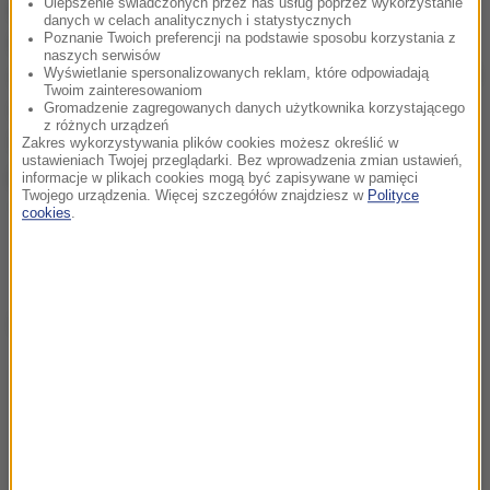
Ulepszenie świadczonych przez nas usług poprzez wykorzystanie
kilka dni. Leki mogą wchodzić w interakcje, a to z
danych w celach analitycznych i statystycznych
Poznanie Twoich preferencji na podstawie sposobu korzystania z
kolei może niekorzystnie wpływać na nasze
naszych serwisów
samopoczucie, nie jesteśmy w stanie przewidzieć jak
Wyświetlanie spersonalizowanych reklam, które odpowiadają
Twoim zainteresowaniom
organizm zareaguje na nowe medykamenty. Nie
Gromadzenie zagregowanych danych użytkownika korzystającego
z różnych urządzeń
tylko sami seniorzy, ale również ich bliscy i krewni
Zakres wykorzystywania plików cookies możesz określić w
ustawieniach Twojej przeglądarki. Bez wprowadzenia zmian ustawień,
powinni uważać, pilnować i przypominać o rozwadze
informacje w plikach cookies mogą być zapisywane w pamięci
Twojego urządzenia. Więcej szczegółów znajdziesz w
Polityce
-
podkreśla dr Czarnobilski.
cookies
.
Dalsza część artykułu pod materiałem video: