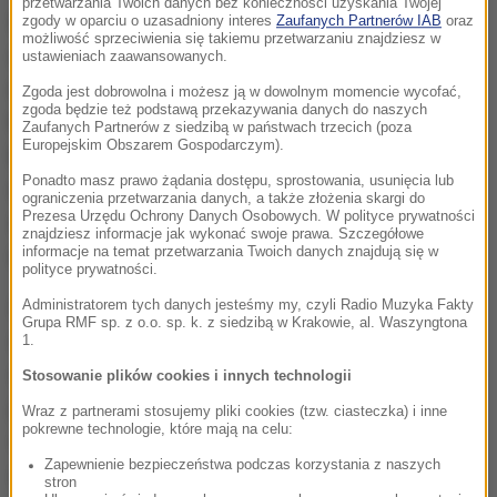
przetwarzania Twoich danych bez konieczności uzyskania Twojej
Szczególnie uważać powinny osoby cierpiące na
zgody w oparciu o uzasadniony interes
Zaufanych Partnerów IAB
oraz
możliwość sprzeciwienia się takiemu przetwarzaniu znajdziesz w
chorobę Parkinsona, cukrzycę, zapalenie stawów,
ustawieniach zaawansowanych.
niewydolność krążenia, obrzęki kończyn dolnych.
Zgoda jest dobrowolna i możesz ją w dowolnym momencie wycofać,
zgoda będzie też podstawą przekazywania danych do naszych
Pierwsze niepokojące objawy, które nie wolno
Zaufanych Partnerów z siedzibą w państwach trzecich (poza
Europejskim Obszarem Gospodarczym).
lekceważyć, to: zaburzenie koncentracji, gubienie
Ponadto masz prawo żądania dostępu, sprostowania, usunięcia lub
drogi, kłopoty obserwacji poboczy, problemy
ograniczenia przetwarzania danych, a także złożenia skargi do
Prezesa Urzędu Ochrony Danych Osobowych. W polityce prywatności
z odwracaniem głowy przy cofaniu, trudności z
znajdziesz informacje jak wykonać swoje prawa. Szczegółowe
informacje na temat przetwarzania Twoich danych znajdują się w
utrzymaniem odległości i prędkości.
polityce prywatności.
Niektórzy mają problem ze słuchem, dlatego nie
Administratorem tych danych jesteśmy my, czyli Radio Muzyka Fakty
Grupa RMF sp. z o.o. sp. k. z siedzibą w Krakowie, al. Waszyngtona
słyszą syreny karetki. Pamiętajmy, że u osób
1.
starszych również zawęża się kąt widzenia. Ponadto
Stosowanie plików cookies i innych technologii
powinno się seniorom uświadamiać zagrożenia,
Wraz z partnerami stosujemy pliki cookies (tzw. ciasteczka) i inne
pokrewne technologie, które mają na celu:
wynikające z wydłużenia czasu reakcji. Jeśli lekarz
Zapewnienie bezpieczeństwa podczas korzystania z naszych
zalecił nowy lek, nie wsiadajmy za kierownicę przez
stron