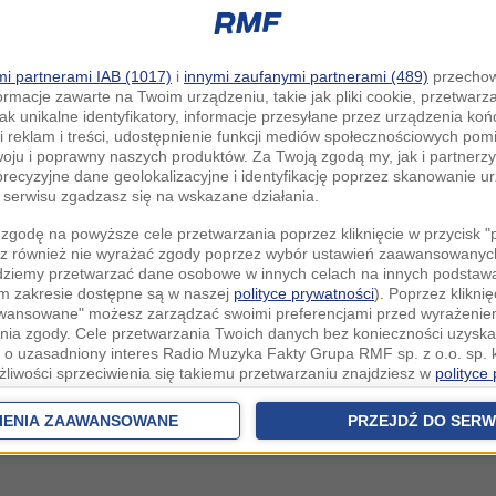
i partnerami IAB (1017)
i
innymi zaufanymi partnerami (489)
przechow
ormacje zawarte na Twoim urządzeniu, takie jak pliki cookie, przetwar
jak unikalne identyfikatory, informacje przesyłane przez urządzenia k
i reklam i treści, udostępnienie funkcji mediów społecznościowych pom
woju i poprawny naszych produktów. Za Twoją zgodą my, jak i partner
recyzyjne dane geolokalizacyjne i identyfikację poprzez skanowanie u
serwisu zgadzasz się na wskazane działania.
zgodę na powyższe cele przetwarzania poprzez kliknięcie w przycisk 
z również nie wyrażać zgody poprzez wybór ustawień zaawansowanych
dziemy przetwarzać dane osobowe w innych celach na innych podsta
ym zakresie dostępne są w naszej
polityce prywatności
). Poprzez kliknię
awansowane" możesz zarządzać swoimi preferencjami przed wyrażenie
ia zgody. Cele przetwarzania Twoich danych bez konieczności uzyska
 o uzasadniony interes Radio Muzyka Fakty Grupa RMF sp. z o.o. sp. k
żliwości sprzeciwienia się takiemu przetwarzaniu znajdziesz w
polityce
nia Twoich danych bez konieczności uzyskania Twojej zgody w oparci
ch Partnerów IAB
oraz możliwość sprzeciwienia się takiemu przetwarza
IENIA ZAAWANSOWANE
PRZEJDŹ DO SERW
aawansowanych.
rowolna i możesz ją w dowolnym momencie wycofać, zgoda będzie też
anych do naszych Zaufanych Partnerów z siedzibą w państwach trzec