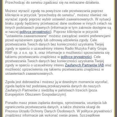
Przechodząc do serwisu zgadzasz się na wskazane działania.
Możesz wyrazić zgodę na powyższe cele przetwarzania poprzez
kliknięcie w przycisk "przechodzę do serwisu", możesz również nie
wyrażać zgody poprzez wybór ustawień zaawansowanych. W sytuacji
braku zgody będziemy przetwarzać dane osobowe w innych celach na
innych podstawach prawnych (informacje w tym zakresie dostępne są
w naszej
polityce prywatności
). Poprzez kliknięcie w przycisk
"ustawienia zaawansowane" możesz zarządzać swoimi preferencjami
przed wyrażeniem zgody lub odmową udzielenia zgody. Cele
przetwarzania Twoich danych bez konieczności uzyskania Twojej
zgody w oparciu o uzasadniony interes Radio Muzyka Fakty Grupa
RMF sp. z o.o. sp. k. oraz informacje o możliwości sprzeciwienia się
takiemu przetwarzaniu znajdziesz w
polityce prywatności
. Cele
przetwarzania Twoich danych bez konieczności uzyskania Twojej
zgody w oparciu o uzasadniony interes
Zaufanych Partnerów IAB
oraz
możliwość sprzeciwienia się takiemu przetwarzaniu znajdziesz w
ustawieniach zaawansowanych.
Zgoda jest dobrowolna i możesz ją w dowolnym momencie wycofać,
zgoda będzie też podstawą przekazywania danych do naszych
Zaufanych Partnerów z siedzibą w państwach trzecich (poza
Europejskim Obszarem Gospodarczym).
Ponadto masz prawo żądania dostępu, sprostowania, usunięcia lub
ograniczenia przetwarzania danych, a także złożenia skargi do
Prezesa Urzędu Ochrony Danych Osobowych. W polityce prywatności
znajdziesz informacje jak wykonać swoje prawa. Szczegółowe