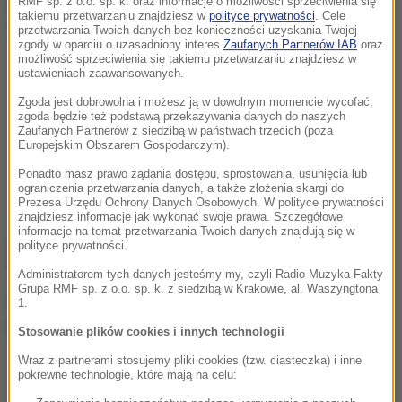
RMF sp. z o.o. sp. k. oraz informacje o możliwości sprzeciwienia się
takiemu przetwarzaniu znajdziesz w
polityce prywatności
. Cele
przetwarzania Twoich danych bez konieczności uzyskania Twojej
zgody w oparciu o uzasadniony interes
Zaufanych Partnerów IAB
oraz
możliwość sprzeciwienia się takiemu przetwarzaniu znajdziesz w
ustawieniach zaawansowanych.
Zgoda jest dobrowolna i możesz ją w dowolnym momencie wycofać,
zgoda będzie też podstawą przekazywania danych do naszych
Zaufanych Partnerów z siedzibą w państwach trzecich (poza
Europejskim Obszarem Gospodarczym).
Ponadto masz prawo żądania dostępu, sprostowania, usunięcia lub
CIAŁO
ograniczenia przetwarzania danych, a także złożenia skargi do
Prezesa Urzędu Ochrony Danych Osobowych. W polityce prywatności
znajdziesz informacje jak wykonać swoje prawa. Szczegółowe
Poniedziałek, 3 sierpnia (23:51)
informacje na temat przetwarzania Twoich danych znajdują się w
Co dzieje się z sercem po porażeniu piorunem?
polityce prywatności.
Wyjaśniają badacze z UJ
Administratorem tych danych jesteśmy my, czyli Radio Muzyka Fakty
Grupa RMF sp. z o.o. sp. k. z siedzibą w Krakowie, al. Waszyngtona
1.
Stosowanie plików cookies i innych technologii
Wraz z partnerami stosujemy pliki cookies (tzw. ciasteczka) i inne
pokrewne technologie, które mają na celu: