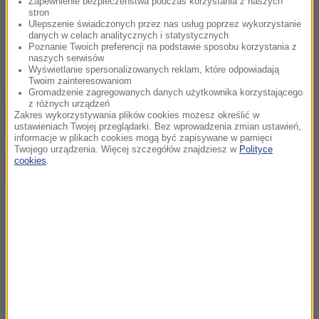
Zapewnienie bezpieczeństwa podczas korzystania z naszych
stron
Ulepszenie świadczonych przez nas usług poprzez wykorzystanie
danych w celach analitycznych i statystycznych
Poznanie Twoich preferencji na podstawie sposobu korzystania z
naszych serwisów
AKTUALNOŚCI
Wyświetlanie spersonalizowanych reklam, które odpowiadają
Twoim zainteresowaniom
Gromadzenie zagregowanych danych użytkownika korzystającego
Poniedziałek, 3 sierpnia (23:26)
z różnych urządzeń
Ojcostwo odkładają na później. Ekspert podaje główny
Zakres wykorzystywania plików cookies możesz określić w
powód
ustawieniach Twojej przeglądarki. Bez wprowadzenia zmian ustawień,
informacje w plikach cookies mogą być zapisywane w pamięci
Twojego urządzenia. Więcej szczegółów znajdziesz w
Polityce
cookies
.
PSYCHIKA