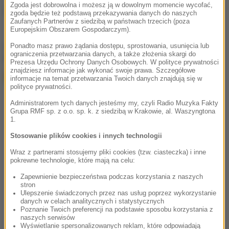
Zgoda jest dobrowolna i możesz ją w dowolnym momencie wycofać,
Źródło: RMF FM
zgoda będzie też podstawą przekazywania danych do naszych
Zaufanych Partnerów z siedzibą w państwach trzecich (poza
Europejskim Obszarem Gospodarczym).
chcesz widzieć więcej artykułów od RMF24?
dodaj w
Ponadto masz prawo żądania dostępu, sprostowania, usunięcia lub
ograniczenia przetwarzania danych, a także złożenia skargi do
Google
Prezesa Urzędu Ochrony Danych Osobowych. W polityce prywatności
znajdziesz informacje jak wykonać swoje prawa. Szczegółowe
informacje na temat przetwarzania Twoich danych znajdują się w
polityce prywatności.
Administratorem tych danych jesteśmy my, czyli Radio Muzyka Fakty
Grupa RMF sp. z o.o. sp. k. z siedzibą w Krakowie, al. Waszyngtona
1.
Stosowanie plików cookies i innych technologii
Wraz z partnerami stosujemy pliki cookies (tzw. ciasteczka) i inne
pokrewne technologie, które mają na celu:
Zapewnienie bezpieczeństwa podczas korzystania z naszych
stron
Ulepszenie świadczonych przez nas usług poprzez wykorzystanie
danych w celach analitycznych i statystycznych
Poznanie Twoich preferencji na podstawie sposobu korzystania z
naszych serwisów
Wyświetlanie spersonalizowanych reklam, które odpowiadają