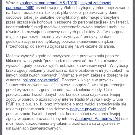
Wraz z
zaufanymi partnerami IAB (1019)
i
innymi zaufanymi
partnerami (489)
przechowujemy i/lub odczytujemy informacje zawarte
na Twoim urządzeniu, takie jak pliki cookie, przetwarzamy dane
osobowe, takie jak unikalne identyfikatory, informacje przesyłane
przez urządzenia końcowe niezbędne do personalizacji reklam i treści,
udostępnienie funkcji mediów społecznościowych pomiaru ruchu jak
również dla rozwoju i poprawny naszych produktów. Za Twoją zgodą
my, jak i partnerzy możemy wykorzystywać precyzyjne dane
geolokalizacyjne i identyfikację poprzez skanowanie urządzeń.
Przechodząc do serwisu zgadzasz się na wskazane działania.
Możesz wyrazić zgodę na powyższe cele przetwarzania poprzez
kliknięcie w przycisk "przechodzę do serwisu", możesz również nie
wyrażać zgody poprzez wybór ustawień zaawansowanych. W sytuacji
braku zgody będziemy przetwarzać dane osobowe w innych celach na
innych podstawach prawnych (informacje w tym zakresie dostępne są
w naszej
polityce prywatności
). Poprzez kliknięcie w przycisk
"ustawienia zaawansowane" możesz zarządzać swoimi preferencjami
przed wyrażeniem zgody lub odmową udzielenia zgody. Cele
przetwarzania Twoich danych bez konieczności uzyskania Twojej
zgody w oparciu o uzasadniony interes Radio Muzyka Fakty Grupa
RMF sp. z o.o. sp. k. oraz informacje o możliwości sprzeciwienia się
takiemu przetwarzaniu znajdziesz w
polityce prywatności
. Cele
przetwarzania Twoich danych bez konieczności uzyskania Twojej
zgody w oparciu o uzasadniony interes
Zaufanych Partnerów IAB
oraz
(edbie)
możliwość sprzeciwienia się takiemu przetwarzaniu znajdziesz w
ustawieniach zaawansowanych.