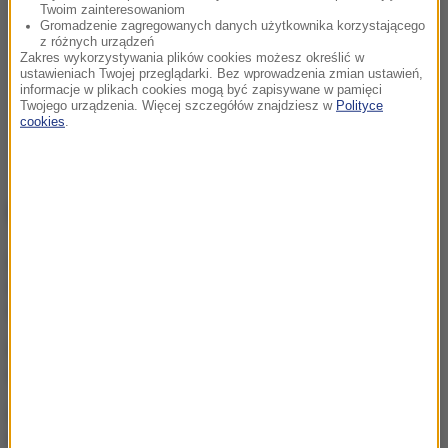
Twoim zainteresowaniom
Gromadzenie zagregowanych danych użytkownika korzystającego
z różnych urządzeń
Zakres wykorzystywania plików cookies możesz określić w
ustawieniach Twojej przeglądarki. Bez wprowadzenia zmian ustawień,
informacje w plikach cookies mogą być zapisywane w pamięci
Twojego urządzenia. Więcej szczegółów znajdziesz w
Polityce
cookies
.
NAJWAŻNIEJSZE FAKTY
Prezydent zapowiada w
Skawinie. „Pilnowanie
żyrandoli jest nie dla mnie”
Marco Brenner zwycięzcą
wyścigu Tour de Pologne
Pilny apel o krew dla 15-
latka, który walczy o życie