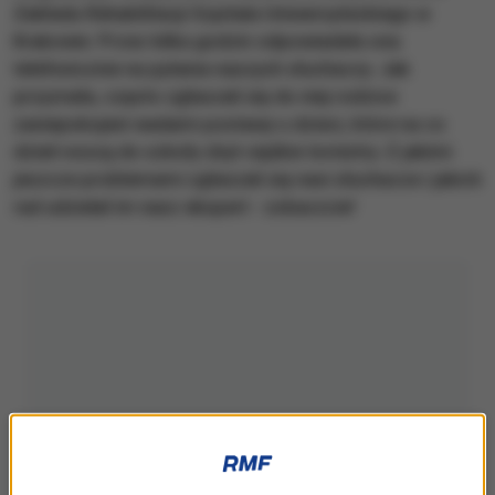
Zakładu Rehabilitacji Szpitala Uniwersyteckiego w
Krakowie. Przez kilka godzin odpowiadała ona
telefonicznie na pytania naszych słuchaczy. Jak
przyznała, często zgłaszali się do niej rodzice
zaniepokojeni wadami postawy u dzieci, które na co
dzień noszą do szkoły zbyt ciężkie tornistry. Z jakimi
jeszcze problemami zgłaszali się nasi słuchacze i jakich
rad udzielał im nasz ekspert - zobaczcie!