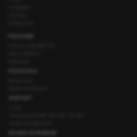
Instagram
YouTube
Kanały RSS
POLECANE
Gorąca Linia RMF FM
Staż w RMF24
Patronaty
POZOSTAŁE
Newsroom
Radio internetowe
KONTAKT
O nas
Gorąca Linia RMF FM: 600 700 800
email: fakty@rmf.fm
APLIKACJE MOBILNE