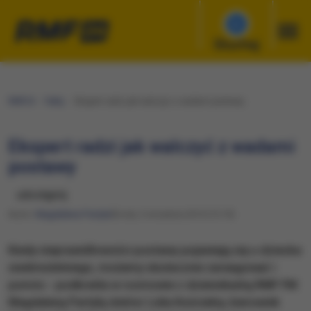
Słuchaj
RMF24
Fakty
Ekspert radzi jak walczyć z wadami postawy
Ekspert radzi jak walczyć z wadami
postawy
udostępnij
Autor:
Magdalena Partyła
Środa, 3 września 2014 (15:19)
Kiedy nieprawidłowości postawy pojawiają się u dziecka
siedmioletniego, możemy skutecznie zareagować i
pomóc - podkreśla w rozmowie z dziennikarką RMF FM
Magdaleną Partyłą doktor Lidia Kościelny, kierownik