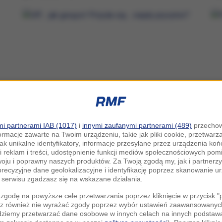
PORADY
Niedziela, 2 sierpnia (02:43)
Sob
i partnerami IAB (1017)
i
innymi zaufanymi partnerami (489)
przechow
Uff… jak gorąco! Przyda się… ciepły prysznic?
Pi
ormacje zawarte na Twoim urządzeniu, takie jak pliki cookie, przetwar
jak unikalne identyfikatory, informacje przesyłane przez urządzenia k
i reklam i treści, udostępnienie funkcji mediów społecznościowych pom
woju i poprawny naszych produktów. Za Twoją zgodą my, jak i partner
recyzyjne dane geolokalizacyjne i identyfikację poprzez skanowanie u
serwisu zgadzasz się na wskazane działania.
POKAŻ KOLEJNE
zgodę na powyższe cele przetwarzania poprzez kliknięcie w przycisk 
z również nie wyrażać zgody poprzez wybór ustawień zaawansowanych
dziemy przetwarzać dane osobowe w innych celach na innych podsta