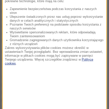
pokrewne technologie, które mają na celu:
wysokiego, ale w najbliższych dniach wartości te
Zapewnienie bezpieczeństwa podczas korzystania z naszych
będą wzrastać.
Stężenie pyłku pokrzywy, szczawiu
stron
Ulepszenie świadczonych przez nas usług poprzez wykorzystanie
i babki utrzymuje się na niskim poziomie
. Jedynie
danych w celach analitycznych i statystycznych
Poznanie Twoich preferencji na podstawie sposobu korzystania z
podczas spodziewanych intensywnych opadów
naszych serwisów
Wyświetlanie spersonalizowanych reklam, które odpowiadają
deszczu oraz bezpośrednio po nich powietrze
Twoim zainteresowaniom
będzie wolne od pyłku roślin.
Gromadzenie zagregowanych danych użytkownika korzystającego
z różnych urządzeń
Zakres wykorzystywania plików cookies możesz określić w
Stężenie zarodników grzybów
Cladosporium
waha
ustawieniach Twojej przeglądarki. Bez wprowadzenia zmian ustawień,
informacje w plikach cookies mogą być zapisywane w pamięci
się między średnim, a wysokim, a zarodników
Twojego urządzenia. Więcej szczegółów znajdziesz w
Polityce
cookies
.
Alternaria
jest niskie
.
Osoby uczulone na alergeny pyłku traw powinny
ostrożnie spożywać wybrane surowe owoce
(jabłko, melon, kiwi, arbuz) i warzywa (seler,
pomidor) oraz kiełki pszenicy, miód, orzechy,
jeżeli obserwowały u siebie objawy po pokarmach
.