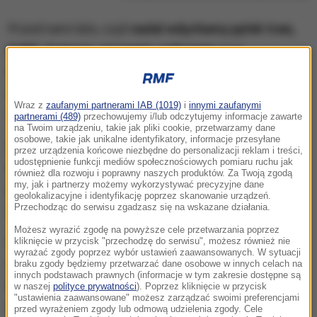
Przed nami lato, czyli
nadal wdychamy pyłek traw,
babki, komosy, szczawiu, pokrzywy
oraz
spodziewajmy się wzrostu stężenia alergennych
zarodników grzybów
, które mogą nasilać objawy
Wraz z
zaufanymi partnerami IAB (1019)
i
innymi zaufanymi
alergii pyłkowej.
partnerami (489)
przechowujemy i/lub odczytujemy informacje zawarte
na Twoim urządzeniu, takie jak pliki cookie, przetwarzamy dane
osobowe, takie jak unikalne identyfikatory, informacje przesyłane
Aktualnie najsilniejsze objawy mogą odczuwać
przez urządzenia końcowe niezbędne do personalizacji reklam i treści,
udostępnienie funkcji mediów społecznościowych pomiaru ruchu jak
osoby uczulone na TRAWY
, ponieważ w drugiej
również dla rozwoju i poprawny naszych produktów. Za Twoją zgodą
my, jak i partnerzy możemy wykorzystywać precyzyjne dane
połowie czerwca i na początku lipca występuje
geolokalizacyjne i identyfikację poprzez skanowanie urządzeń.
Przechodząc do serwisu zgadzasz się na wskazane działania.
główny sezon pyłkowy tych niepozornych roślin.
Możesz wyrazić zgodę na powyższe cele przetwarzania poprzez
Wdychanie alergennego pyłku jest w tym roku
kliknięcie w przycisk "przechodzę do serwisu", możesz również nie
wyrażać zgody poprzez wybór ustawień zaawansowanych. W sytuacji
dodatkowo nasilone, ponieważ
w wielu miejscach
braku zgody będziemy przetwarzać dane osobowe w innych celach na
innych podstawach prawnych (informacje w tym zakresie dostępne są
nadal nie zostały skoszone trawniki
. Alergicy
w naszej
polityce prywatności
). Poprzez kliknięcie w przycisk
"ustawienia zaawansowane" możesz zarządzać swoimi preferencjami
powinni zdecydowanie unikać przebywania w takich
przed wyrażeniem zgody lub odmową udzielenia zgody. Cele