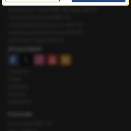
Najnowsze rozmowy w RMF FM
Rozmowa o 7:00 w RMF FM i Radiu RMF24
Poranna rozmowa w RMF FM
Popołudniowa rozmowa w RMF FM
Gość Krzysztofa Ziemca w RMF FM
Rozmowy w Radiu RMF24
SPOŁECZNOŚĆ
Facebook
Twitter
Instagram
YouTube
Kanały RSS
POLECANE
Gorąca Linia RMF FM