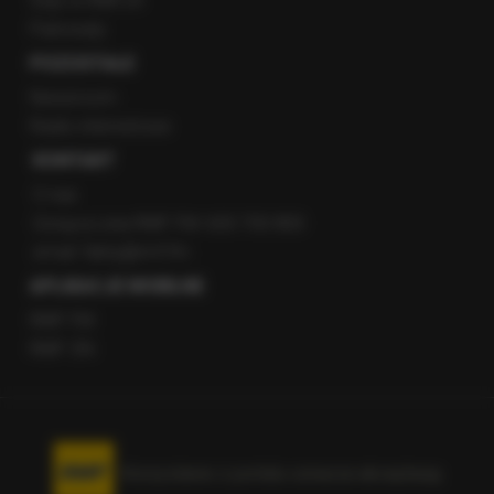
Staż w RMF24
Patronaty
POZOSTAŁE
Newsroom
Radio internetowe
KONTAKT
O nas
Gorąca Linia RMF FM: 600 700 800
email: fakty@rmf.fm
APLIKACJE MOBILNE
RMF FM
RMF ON
Korzystanie z portalu oznacza akceptację