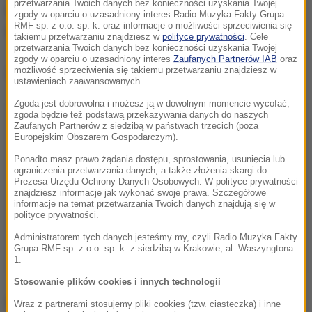
przetwarzania Twoich danych bez konieczności uzyskania Twojej
miejscach, pomimo, że wysokie trawy ładniej
zgody w oparciu o uzasadniony interes Radio Muzyka Fakty Grupa
RMF sp. z o.o. sp. k. oraz informacje o możliwości sprzeciwienia się
wyglądają, niż ścięte często do gruntu trawniki.
takiemu przetwarzaniu znajdziesz w
polityce prywatności
. Cele
przetwarzania Twoich danych bez konieczności uzyskania Twojej
zgody w oparciu o uzasadniony interes
Zaufanych Partnerów IAB
oraz
możliwość sprzeciwienia się takiemu przetwarzaniu znajdziesz w
Dalsza część artykułu pod materiałem video:
ustawieniach zaawansowanych.
Zgoda jest dobrowolna i możesz ją w dowolnym momencie wycofać,
zgoda będzie też podstawą przekazywania danych do naszych
Zaufanych Partnerów z siedzibą w państwach trzecich (poza
Europejskim Obszarem Gospodarczym).
Ponadto masz prawo żądania dostępu, sprostowania, usunięcia lub
ograniczenia przetwarzania danych, a także złożenia skargi do
Prezesa Urzędu Ochrony Danych Osobowych. W polityce prywatności
znajdziesz informacje jak wykonać swoje prawa. Szczegółowe
informacje na temat przetwarzania Twoich danych znajdują się w
polityce prywatności.
Administratorem tych danych jesteśmy my, czyli Radio Muzyka Fakty
Grupa RMF sp. z o.o. sp. k. z siedzibą w Krakowie, al. Waszyngtona
1.
Stosowanie plików cookies i innych technologii
Stężenia pyłku traw wahają się od średniego do
Wraz z partnerami stosujemy pliki cookies (tzw. ciasteczka) i inne