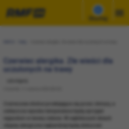
Słuchaj
RMF24
Fakty
Czerwiec alergika. Złe wieści dla uczulonych na trawy
Czerwiec alergika. Złe wieści dla
uczulonych na trawy
udostępnij
Czwartek, 11 czerwca 2020 (00:20)
Czerwcowe słońce przebijające się przez chmury, a
zwłaszcza wysoka temperatura będą sprzyjać
wyjazdom w tereny zielone. W najbliższych dniach
objawy alergiczne najbardziej będą dokuczać