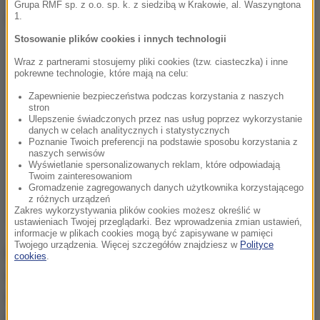
Grupa RMF sp. z o.o. sp. k. z siedzibą w Krakowie, al. Waszyngtona
Dalsza część artykułu pod materiałem video:
1.
Stosowanie plików cookies i innych technologii
Wraz z partnerami stosujemy pliki cookies (tzw. ciasteczka) i inne
pokrewne technologie, które mają na celu:
Zapewnienie bezpieczeństwa podczas korzystania z naszych
stron
Ulepszenie świadczonych przez nas usług poprzez wykorzystanie
danych w celach analitycznych i statystycznych
Poznanie Twoich preferencji na podstawie sposobu korzystania z
naszych serwisów
Wyświetlanie spersonalizowanych reklam, które odpowiadają
Twoim zainteresowaniom
Gromadzenie zagregowanych danych użytkownika korzystającego
z różnych urządzeń
Zakres wykorzystywania plików cookies możesz określić w
ustawieniach Twojej przeglądarki. Bez wprowadzenia zmian ustawień,
informacje w plikach cookies mogą być zapisywane w pamięci
Twojego urządzenia. Więcej szczegółów znajdziesz w
Polityce
Dieta ta polega na stosowaniu, przez 13 dni
cookies
.
ustalonego z góry menu. Zastosowanie tej diety ma
spowodować pobudzenie przemiany materii i
uregulowanie metabolizmu. To dieta głodówkowa -