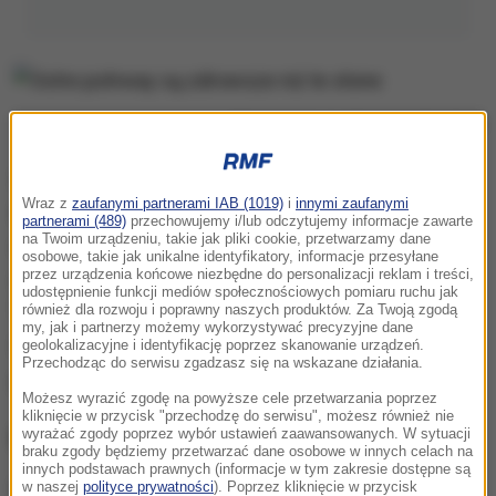
Ostre potrway są zdrowsze niż te słone
Wcześniejsze badania pokazały, że śladowe ilości
Wraz z
zaufanymi partnerami IAB (1019)
i
innymi zaufanymi
kapsaicyny, substancji dającej papryczkom chilli ich
partnerami (489)
przechowujemy i/lub odczytujemy informacje zawarte
na Twoim urządzeniu, takie jak pliki cookie, przetwarzamy dane
ostry smak, zwiększają nasze wrażenie, że potrawy
osobowe, takie jak unikalne identyfikatory, informacje przesyłane
przez urządzenia końcowe niezbędne do personalizacji reklam i treści,
są słone
- tłumaczy autor pracy, prof. Zhiming Zhu z
udostępnienie funkcji mediów społecznościowych pomiaru ruchu jak
Third Military Medical University w Chongqing.
również dla rozwoju i poprawny naszych produktów. Za Twoją zgodą
my, jak i partnerzy możemy wykorzystywać precyzyjne dane
Chcieliśmy się przekonać, czy ten efekt może się
geolokalizacyjne i identyfikację poprzez skanowanie urządzeń.
Przechodząc do serwisu zgadzasz się na wskazane działania.
przyczynić do zmniejszenia spożycia soli
- podkreśla.
Możesz wyrazić zgodę na powyższe cele przetwarzania poprzez
kliknięcie w przycisk "przechodzę do serwisu", możesz również nie
Ostro, czyli... zdrowiej?
wyrażać zgody poprzez wybór ustawień zaawansowanych. W sytuacji
braku zgody będziemy przetwarzać dane osobowe w innych celach na
innych podstawach prawnych (informacje w tym zakresie dostępne są
W eksperymencie wzięło udział 606 dorosłych
w naszej
polityce prywatności
). Poprzez kliknięcie w przycisk