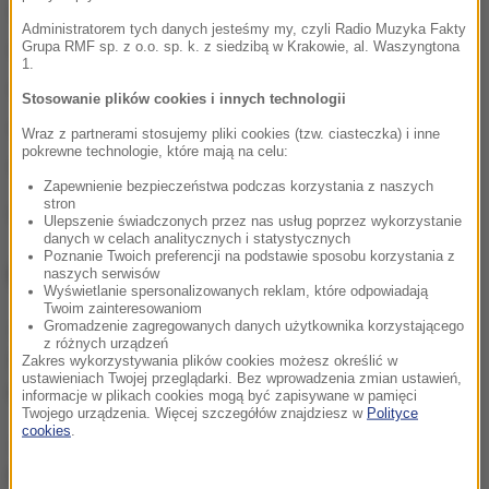
witaminę A,
Administratorem tych danych jesteśmy my, czyli Radio Muzyka Fakty
β-Karoten,
Grupa RMF sp. z o.o. sp. k. z siedzibą w Krakowie, al. Waszyngtona
1.
błonnik,
Stosowanie plików cookies i innych technologii
kwercetynę,
Wraz z partnerami stosujemy pliki cookies (tzw. ciasteczka) i inne
pokrewne technologie, które mają na celu:
pektyny.
Zapewnienie bezpieczeństwa podczas korzystania z naszych
stron
Warto doceniać je więc przez cały rok!
Ulepszenie świadczonych przez nas usług poprzez wykorzystanie
danych w celach analitycznych i statystycznych
Poznanie Twoich preferencji na podstawie sposobu korzystania z
Co zrobić z jabłek?
naszych serwisów
Wyświetlanie spersonalizowanych reklam, które odpowiadają
Twoim zainteresowaniom
Jabłka można jeść na surowo. Są także doskonałym
Gromadzenie zagregowanych danych użytkownika korzystającego
z różnych urządzeń
zamiennikiem dla tłustych przekąsek - w formie
Zakres wykorzystywania plików cookies możesz określić w
ustawieniach Twojej przeglądarki. Bez wprowadzenia zmian ustawień,
chipsów lub kandyzowane.
informacje w plikach cookies mogą być zapisywane w pamięci
Twojego urządzenia. Więcej szczegółów znajdziesz w
Polityce
cookies
.
Jabłka świetnie sprawdzą się jako
dodatek do
mięsa
- kaczka nadziewana tymi owocami jest