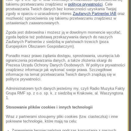
Dalsza część artykułu pod materiałem video:
takiemu przetwarzaniu znajdziesz w
polityce prywatności
. Cele
przetwarzania Twoich danych bez konieczności uzyskania Twojej
zgody w oparciu o uzasadniony interes
Zaufanych Partnerów IAB
oraz
możliwość sprzeciwienia się takiemu przetwarzaniu znajdziesz w
ustawieniach zaawansowanych.
Zgoda jest dobrowolna i możesz ją w dowolnym momencie wycofać,
zgoda będzie też podstawą przekazywania danych do naszych
Zaufanych Partnerów z siedzibą w państwach trzecich (poza
Europejskim Obszarem Gospodarczym).
Ponadto masz prawo żądania dostępu, sprostowania, usunięcia lub
ograniczenia przetwarzania danych, a także złożenia skargi do
Prezesa Urzędu Ochrony Danych Osobowych. W polityce prywatności
znajdziesz informacje jak wykonać swoje prawa. Szczegółowe
informacje na temat przetwarzania Twoich danych znajdują się w
polityce prywatności.
Administratorem tych danych jesteśmy my, czyli Radio Muzyka Fakty
Grupa RMF sp. z o.o. sp. k. z siedzibą w Krakowie, al. Waszyngtona
1.
numer serii 375836, data ważności 12.2018
Stosowanie plików cookies i innych technologii
GIF podejrzewa, że w tych seriach nie zostały
Wraz z partnerami stosujemy pliki cookies (tzw. ciasteczka) i inne
pokrewne technologie, które mają na celu:
dotrzymane odpowiednie wymagania jakościowe. Z
Zapewnienie bezpieczeństwa podczas korzystania z naszych