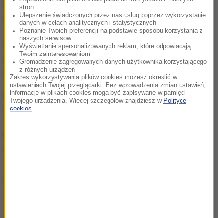
obrotu zostały wycofane większe butelki -
600
stron
Ulepszenie świadczonych przez nas usług poprzez wykorzystanie
gramów
.
danych w celach analitycznych i statystycznych
Poznanie Twoich preferencji na podstawie sposobu korzystania z
naszych serwisów
Syrop jest stosowany zapobiegawczo w stanach
Wyświetlanie spersonalizowanych reklam, które odpowiadają
Twoim zainteresowaniom
niedoboru witamin, zwłaszcza u dzieci i kobiet w
Gromadzenie zagregowanych danych użytkownika korzystającego
z różnych urządzeń
ciąży.
Zakres wykorzystywania plików cookies możesz określić w
ustawieniach Twojej przeglądarki. Bez wprowadzenia zmian ustawień,
informacje w plikach cookies mogą być zapisywane w pamięci
Podmiotem odpowiedzialnym jest Takeda Pharma
Twojego urządzenia. Więcej szczegółów znajdziesz w
Polityce
Sp. z.o.o.
cookies
.
źródło: gif.gov.pl
(ag)
Źródło: RMF FM
leki
Tagi: