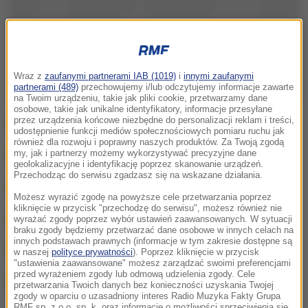
Wraz z
zaufanymi partnerami IAB (1019)
i
innymi zaufanymi
partnerami (489)
przechowujemy i/lub odczytujemy informacje zawarte
na Twoim urządzeniu, takie jak pliki cookie, przetwarzamy dane
osobowe, takie jak unikalne identyfikatory, informacje przesyłane
Wycofane serie to:
przez urządzenia końcowe niezbędne do personalizacji reklam i treści,
udostępnienie funkcji mediów społecznościowych pomiaru ruchu jak
również dla rozwoju i poprawny naszych produktów. Za Twoją zgodą
numer serii 370904, data ważności 11.2018
my, jak i partnerzy możemy wykorzystywać precyzyjne dane
geolokalizacyjne i identyfikację poprzez skanowanie urządzeń.
Przechodząc do serwisu zgadzasz się na wskazane działania.
numer serii 370929, data ważności 11.2018
Możesz wyrazić zgodę na powyższe cele przetwarzania poprzez
kliknięcie w przycisk "przechodzę do serwisu", możesz również nie
numer serii 373880, data ważności 11.2018
wyrażać zgody poprzez wybór ustawień zaawansowanych. W sytuacji
braku zgody będziemy przetwarzać dane osobowe w innych celach na
innych podstawach prawnych (informacje w tym zakresie dostępne są
numer serii 374034, data ważności 12.2018
w naszej
polityce prywatności
). Poprzez kliknięcie w przycisk
"ustawienia zaawansowane" możesz zarządzać swoimi preferencjami
przed wyrażeniem zgody lub odmową udzielenia zgody. Cele
numer serii 374161, data ważności 12.2018
przetwarzania Twoich danych bez konieczności uzyskania Twojej
zgody w oparciu o uzasadniony interes Radio Muzyka Fakty Grupa
RMF sp. z o.o. sp. k. oraz informacje o możliwości sprzeciwienia się