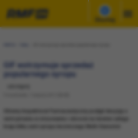
Słuchaj
RMF24
Fakty
GIF wstrzymuje sprzedaż popularnego syropu
GIF wstrzymuje sprzedaż
popularnego syropu
udostępnij
Poniedziałek, 7 sierpnia 2017 (08:48)
Główny Inspektorat Farmaceutyczny podjął decyzję o
wstrzymaniu w stosowaniu i obrocie na terenie całego
kraju kilku serii syropu leczniczego Multi-Sanostol.