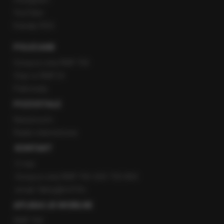
YouTube
Kanały RSS
POLECANE
Gorąca Linia RMF FM
Staż w RMF24
Patronaty
POZOSTAŁE
Newsroom
Radio internetowe
KONTAKT
O nas
Gorąca Linia RMF FM: 600 700 800
email: fakty@rmf.fm
APLIKACJE MOBILNE
RMF FM