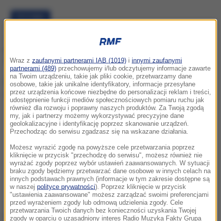
PSYCHIKA
Wczoraj, 7 sierpnia (10:20)
Głowa na wakacjach – czy można i warto „odmóżdżyć
się” na chwilę?
Wraz z
zaufanymi partnerami IAB (1019)
i
innymi zaufanymi
partnerami (489)
przechowujemy i/lub odczytujemy informacje zawarte
na Twoim urządzeniu, takie jak pliki cookie, przetwarzamy dane
osobowe, takie jak unikalne identyfikatory, informacje przesyłane
przez urządzenia końcowe niezbędne do personalizacji reklam i treści,
udostępnienie funkcji mediów społecznościowych pomiaru ruchu jak
również dla rozwoju i poprawny naszych produktów. Za Twoją zgodą
my, jak i partnerzy możemy wykorzystywać precyzyjne dane
geolokalizacyjne i identyfikację poprzez skanowanie urządzeń.
Przechodząc do serwisu zgadzasz się na wskazane działania.
Możesz wyrazić zgodę na powyższe cele przetwarzania poprzez
kliknięcie w przycisk "przechodzę do serwisu", możesz również nie
wyrażać zgody poprzez wybór ustawień zaawansowanych. W sytuacji
braku zgody będziemy przetwarzać dane osobowe w innych celach na
innych podstawach prawnych (informacje w tym zakresie dostępne są
MEDYCYNA ESTETYCZNA
w naszej
polityce prywatności
). Poprzez kliknięcie w przycisk
"ustawienia zaawansowane" możesz zarządzać swoimi preferencjami
przed wyrażeniem zgody lub odmową udzielenia zgody. Cele
Środa, 5 sierpnia (12:33)
przetwarzania Twoich danych bez konieczności uzyskania Twojej
Pierwszy „lek odwracający starzenie” podany do... oka.
zgody w oparciu o uzasadniony interes Radio Muzyka Fakty Grupa