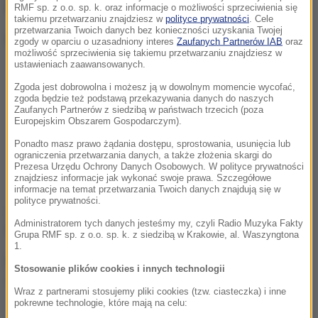
Czy rozpoczęła się era eliksirów młodości?
RMF sp. z o.o. sp. k. oraz informacje o możliwości sprzeciwienia się
takiemu przetwarzaniu znajdziesz w
polityce prywatności
. Cele
przetwarzania Twoich danych bez konieczności uzyskania Twojej
zgody w oparciu o uzasadniony interes
Zaufanych Partnerów IAB
oraz
możliwość sprzeciwienia się takiemu przetwarzaniu znajdziesz w
ustawieniach zaawansowanych.
Zgoda jest dobrowolna i możesz ją w dowolnym momencie wycofać,
zgoda będzie też podstawą przekazywania danych do naszych
Zaufanych Partnerów z siedzibą w państwach trzecich (poza
Europejskim Obszarem Gospodarczym).
Ponadto masz prawo żądania dostępu, sprostowania, usunięcia lub
ograniczenia przetwarzania danych, a także złożenia skargi do
Prezesa Urzędu Ochrony Danych Osobowych. W polityce prywatności
znajdziesz informacje jak wykonać swoje prawa. Szczegółowe
PORADY
informacje na temat przetwarzania Twoich danych znajdują się w
polityce prywatności.
Środa, 5 sierpnia (01:50)
Administratorem tych danych jesteśmy my, czyli Radio Muzyka Fakty
Tym nie nawodnisz się. W gorący dzień unikaj jak ognia
Grupa RMF sp. z o.o. sp. k. z siedzibą w Krakowie, al. Waszyngtona
1.
Stosowanie plików cookies i innych technologii
Wraz z partnerami stosujemy pliki cookies (tzw. ciasteczka) i inne
pokrewne technologie, które mają na celu: