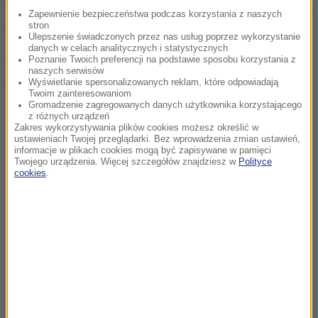
W jakich ośrodkach można się zbadać się w kierunku
Zapewnienie bezpieczeństwa podczas korzystania z naszych
stron
mukowiscydozy?
Ulepszenie świadczonych przez nas usług poprzez wykorzystanie
danych w celach analitycznych i statystycznych
Czy choroba wiąże się z zaburzeniami
Poznanie Twoich preferencji na podstawie sposobu korzystania z
naszych serwisów
intelektualnymi?
Wyświetlanie spersonalizowanych reklam, które odpowiadają
Twoim zainteresowaniom
Gromadzenie zagregowanych danych użytkownika korzystającego
z różnych urządzeń
Dalsza część artykułu pod materiałem video:
Zakres wykorzystywania plików cookies możesz określić w
ustawieniach Twojej przeglądarki. Bez wprowadzenia zmian ustawień,
informacje w plikach cookies mogą być zapisywane w pamięci
Twojego urządzenia. Więcej szczegółów znajdziesz w
Polityce
cookies
.