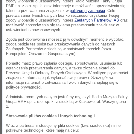
zgody w oparciu o uzasadniony interes Radio Muzyka Fakty Grupa
RMF sp. z o.o. sp. k. oraz informacje o możliwości sprzeciwienia się
takiemu przetwarzaniu znajdziesz w
polityce prywatności
. Cele
przetwarzania Twoich danych bez konieczności uzyskania Twojej
Chory na mukowiscydozę wymaga kompleksowej
zgody w oparciu o uzasadniony interes
Zaufanych Partnerów IAB
oraz
opieki lekarskiej specjalistów z różnych dziedzin:
możliwość sprzeciwienia się takiemu przetwarzaniu znajdziesz w
ustawieniach zaawansowanych.
Pacjentem musi się zajmować pulmonolog, gastrolog,
Zgoda jest dobrowolna i możesz ją w dowolnym momencie wycofać,
dietetyk, rehabilitant oraz psycholog
- wymienia prof.
zgoda będzie też podstawą przekazywania danych do naszych
Zaufanych Partnerów z siedzibą w państwach trzecich (poza
Lucyna Mastalerz, konsultant wojewódzki w
Europejskim Obszarem Gospodarczym).
dziedzinie chorób płuc.
Ponadto masz prawo żądania dostępu, sprostowania, usunięcia lub
ograniczenia przetwarzania danych, a także złożenia skargi do
W ostatnich latach nastąpił znaczny postęp w
Prezesa Urzędu Ochrony Danych Osobowych. W polityce prywatności
znajdziesz informacje jak wykonać swoje prawa. Szczegółowe
leczeniu choroby. Dlatego chorzy dożywają dziś
informacje na temat przetwarzania Twoich danych znajdują się w
polityce prywatności.
nawet 50
- dodaje specjalista pulmonolog.
Administratorem tych danych jesteśmy my, czyli Radio Muzyka Fakty
Grupa RMF sp. z o.o. sp. k. z siedzibą w Krakowie, al. Waszyngtona
Pytania na jakie odpowiadał nasz ekspert:
1.
Stosowanie plików cookies i innych technologii
Kiedy pojawiają się pierwsze objawy choroby?
Wraz z partnerami stosujemy pliki cookies (tzw. ciasteczka) i inne
pokrewne technologie, które mają na celu: