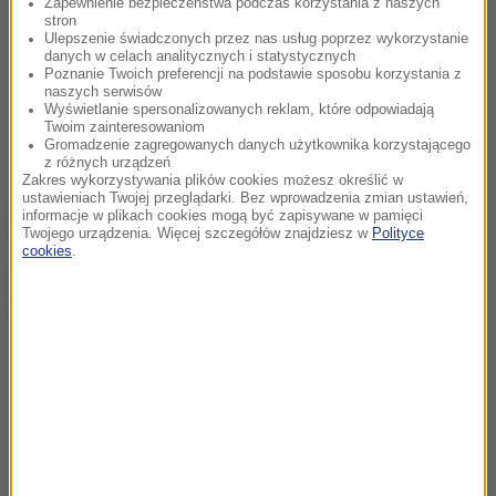
Zapewnienie bezpieczeństwa podczas korzystania z naszych
stron
Ulepszenie świadczonych przez nas usług poprzez wykorzystanie
danych w celach analitycznych i statystycznych
Poznanie Twoich preferencji na podstawie sposobu korzystania z
naszych serwisów
Wyświetlanie spersonalizowanych reklam, które odpowiadają
Twoim zainteresowaniom
Gromadzenie zagregowanych danych użytkownika korzystającego
PORADY
z różnych urządzeń
Zakres wykorzystywania plików cookies możesz określić w
ustawieniach Twojej przeglądarki. Bez wprowadzenia zmian ustawień,
Środa, 5 sierpnia (01:50)
informacje w plikach cookies mogą być zapisywane w pamięci
Tym nie nawodnisz się. W gorący dzień unikaj jak ognia
Twojego urządzenia. Więcej szczegółów znajdziesz w
Polityce
cookies
.