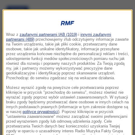
ZDROWIE
Piątek, 7 sierpnia (11:22)
Przełomowe odkrycie badaczy. Taki jest ukryty skutek
Wraz z
zaufanymi partnerami IAB (1019)
i
innymi zaufanymi
nadwagi w dzieciństwie
partnerami (489)
przechowujemy i/lub odczytujemy informacje zawarte
na Twoim urządzeniu, takie jak pliki cookie, przetwarzamy dane
osobowe, takie jak unikalne identyfikatory, informacje przesyłane
przez urządzenia końcowe niezbędne do personalizacji reklam i treści,
udostępnienie funkcji mediów społecznościowych pomiaru ruchu jak
również dla rozwoju i poprawny naszych produktów. Za Twoją zgodą
my, jak i partnerzy możemy wykorzystywać precyzyjne dane
geolokalizacyjne i identyfikację poprzez skanowanie urządzeń.
Przechodząc do serwisu zgadzasz się na wskazane działania.
Możesz wyrazić zgodę na powyższe cele przetwarzania poprzez
kliknięcie w przycisk "przechodzę do serwisu", możesz również nie
wyrażać zgody poprzez wybór ustawień zaawansowanych. W sytuacji
braku zgody będziemy przetwarzać dane osobowe w innych celach na
innych podstawach prawnych (informacje w tym zakresie dostępne są
w naszej
polityce prywatności
). Poprzez kliknięcie w przycisk
PSYCHIKA
"ustawienia zaawansowane" możesz zarządzać swoimi preferencjami
przed wyrażeniem zgody lub odmową udzielenia zgody. Cele
Piątek, 7 sierpnia (10:20)
przetwarzania Twoich danych bez konieczności uzyskania Twojej
zgody w oparciu o uzasadniony interes Radio Muzyka Fakty Grupa
Głowa na wakacjach – czy można i warto „odmóżdżyć