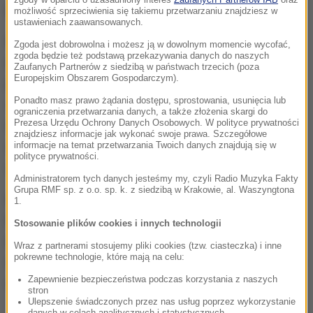
powodować obniżenie libido.
możliwość sprzeciwienia się takiemu przetwarzaniu znajdziesz w
ustawieniach zaawansowanych.
Glukoza
, czyli cukier, odpowiada za poziom energii i
Zgoda jest dobrowolna i możesz ją w dowolnym momencie wycofać,
zgoda będzie też podstawą przekazywania danych do naszych
może wpływać na odczuwanie satysfakcji. Niski
Zaufanych Partnerów z siedzibą w państwach trzecich (poza
Europejskim Obszarem Gospodarczym).
poziom tego monosacharydu powoduje obniżenie
Ponadto masz prawo żądania dostępu, sprostowania, usunięcia lub
serotoniny i dopaminy, co skutkuje zaburzeniami
ograniczenia przetwarzania danych, a także złożenia skargi do
Prezesa Urzędu Ochrony Danych Osobowych. W polityce prywatności
nastroju. W przypadku problemów z glukozą warto
znajdziesz informacje jak wykonać swoje prawa. Szczegółowe
skontaktować się z lekarzem, by wykluczyć m.in.
informacje na temat przetwarzania Twoich danych znajdują się w
polityce prywatności.
cukrzycę.
Administratorem tych danych jesteśmy my, czyli Radio Muzyka Fakty
Grupa RMF sp. z o.o. sp. k. z siedzibą w Krakowie, al. Waszyngtona
Cynk
pomaga przy regulacji poziomu testosteronu.
1.
Pierwiastek ten jest jednak ważny zarówno dla
Stosowanie plików cookies i innych technologii
mężczyzn, jak i dla kobiet. Przy jego niedoborach
Wraz z partnerami stosujemy pliki cookies (tzw. ciasteczka) i inne
pokrewne technologie, które mają na celu:
warto włączyć do diety m.in. pestki dyni, orzechy czy
Zapewnienie bezpieczeństwa podczas korzystania z naszych
owoce morza.
stron
Ulepszenie świadczonych przez nas usług poprzez wykorzystanie
danych w celach analitycznych i statystycznych