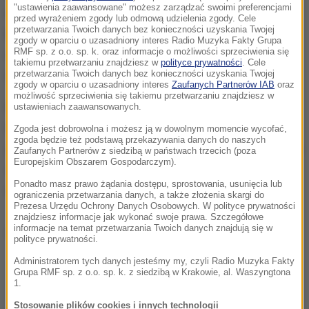
"ustawienia zaawansowane" możesz zarządzać swoimi preferencjami
rodzenia dzieci, małżeństw i rozwodów. W tym
przed wyrażeniem zgody lub odmową udzielenia zgody. Cele
przetwarzania Twoich danych bez konieczności uzyskania Twojej
badaniu były też zawarte odpowiedzi na pytania o
zgody w oparciu o uzasadniony interes Radio Muzyka Fakty Grupa
RMF sp. z o.o. sp. k. oraz informacje o możliwości sprzeciwienia się
częstotliwość stosunków seksualnych i używanie
takiemu przetwarzaniu znajdziesz w
polityce prywatności
. Cele
marihuany.
przetwarzania Twoich danych bez konieczności uzyskania Twojej
zgody w oparciu o uzasadniony interes
Zaufanych Partnerów IAB
oraz
możliwość sprzeciwienia się takiemu przetwarzaniu znajdziesz w
Ponad 28 tysięcy heteroseksualnych kobiet i 22
ustawieniach zaawansowanych.
tysiące heteroseksualnych mężczyzn zostało
Zgoda jest dobrowolna i możesz ją w dowolnym momencie wycofać,
zgoda będzie też podstawą przekazywania danych do naszych
zapytanych, ile razy uprawiali seks w ciągu ostatnich
Zaufanych Partnerów z siedzibą w państwach trzecich (poza
Europejskim Obszarem Gospodarczym).
4 tygodni i ile razy używali marihuany w ciągu
Ponadto masz prawo żądania dostępu, sprostowania, usunięcia lub
ostatniego roku.
ograniczenia przetwarzania danych, a także złożenia skargi do
Prezesa Urzędu Ochrony Danych Osobowych. W polityce prywatności
znajdziesz informacje jak wykonać swoje prawa. Szczegółowe
informacje na temat przetwarzania Twoich danych znajdują się w
Dalsza część artykułu pod materiałem video:
polityce prywatności.
Administratorem tych danych jesteśmy my, czyli Radio Muzyka Fakty
Grupa RMF sp. z o.o. sp. k. z siedzibą w Krakowie, al. Waszyngtona
1.
Stosowanie plików cookies i innych technologii