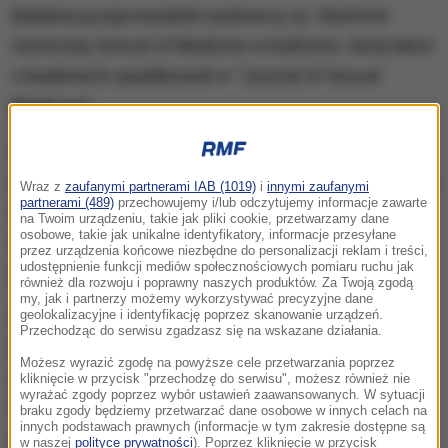
Badania przeprowadzili naukowcy ze Stanford
University School of Medicine w Kalifornii. Swój tekst
o badaniach opublikowali w "Journal of Sexual
Medicine".
Wcześniejsze eksperymenty na szczurach
wykazały, że związek aktywny zawarty w marihuanie
Wraz z
zaufanymi partnerami IAB (1019)
i
innymi zaufanymi
partnerami (489)
przechowujemy i/lub odczytujemy informacje zawarte
zmienia popęd seksualny, a endokannabinoidy,
na Twoim urządzeniu, takie jak pliki cookie, przetwarzamy dane
osobowe, takie jak unikalne identyfikatory, informacje przesyłane
związki zawarte w pochodnych konopi, zwiększają
przez urządzenia końcowe niezbędne do personalizacji reklam i treści,
udostępnienie funkcji mediów społecznościowych pomiaru ruchu jak
popęd zarówno u kobiet, jak i u mężczyzn.
również dla rozwoju i poprawny naszych produktów. Za Twoją zgodą
my, jak i partnerzy możemy wykorzystywać precyzyjne dane
W celu większego wyjaśnienia tych zależności dr
geolokalizacyjne i identyfikację poprzez skanowanie urządzeń.
Przechodząc do serwisu zgadzasz się na wskazane działania.
Michael Eisenberg i dr Andrew Sun przeanalizowali
Możesz wyrazić zgodę na powyższe cele przetwarzania poprzez
dane pochodzące z Krajowego Badania Wzrostu
kliknięcie w przycisk "przechodzę do serwisu", możesz również nie
wyrażać zgody poprzez wybór ustawień zaawansowanych. W sytuacji
Rodziny, które jest przeprowadzane przez
braku zgody będziemy przetwarzać dane osobowe w innych celach na
innych podstawach prawnych (informacje w tym zakresie dostępne są
amerykańskich naukowców na temat płodności,
w naszej
polityce prywatności
). Poprzez kliknięcie w przycisk