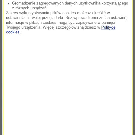
Gromadzenie zagregowanych danych użytkownika korzystającego
i poczucie własnej atrakcyjności, co nie jest bez
z różnych urządzeń
Zakres wykorzystywania plików cookies możesz określić w
znaczenia podczas budowania odpowiedniego
ustawieniach Twojej przeglądarki. Bez wprowadzenia zmian ustawień,
informacje w plikach cookies mogą być zapisywane w pamięci
nastroju w sypialni.
Twojego urządzenia. Więcej szczegółów znajdziesz w
Polityce
cookies
.
Źródło: INTERIA.PL
NIE PRZEGAP
Jerzy Hoffman -"wielki
hetman polskiego kina" -
kończy 80 lat
NAJWAŻNIEJSZE FAKTY
Męski punkt G – czym jest,
gdzie się znajduje?