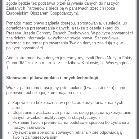
zgoda będzie też podstawą przekazywania danych do naszych
Zaufanych Partnerów z siedzibą w państwach trzecich (poza
Jak wiadomo, płodność kobiety maleje z wiekiem,
Europejskim Obszarem Gospodarczym).
a po menopauzie wygasa. Zdaniem uczonych
Ponadto masz prawo żądania dostępu, sprostowania, usunięcia lub
ograniczenia przetwarzania danych, a także złożenia skargi do
rosnące libido ma zwiększyć szansę za
Prezesa Urzędu Ochrony Danych Osobowych. W polityce prywatności
znajdziesz informacje jak wykonać swoje prawa. Szczegółowe
zapłodnienie w czasie, który sam organizm uznaje
informacje na temat przetwarzania Twoich danych znajdują się w
polityce prywatności.
za "ostatni dzwonek". U kobiet najmłodszych taki
naturalny doping z reguły nie jest potrzebny, bo
Administratorem tych danych jesteśmy my, czyli Radio Muzyka Fakty
Grupa RMF sp. z o.o. sp. k. z siedzibą w Krakowie, al. Waszyngtona
w przypadku tak młodego i zdrowego organizmu
1.
problemy z zajściem w ciążę zdarzają się rzadziej.
Stosowanie plików cookies i innych technologii
Około 30. urodzin te trudności stają się coraz
Wraz z partnerami stosujemy pliki cookies (tzw. ciasteczka) i inne
pokrewne technologie, które mają na celu:
bardziej realne, ale częstsze stosunki seksualne
Zapewnienie bezpieczeństwa podczas korzystania z naszych
sprzyjają zapłodnieniu.
stron
Ulepszenie świadczonych przez nas usług poprzez wykorzystanie
danych w celach analitycznych i statystycznych
Dodatkowo, kobiety po 30-stce są bardziej
Poznanie Twoich preferencji na podstawie sposobu korzystania z
naszych serwisów
świadome swoich potrzeb, preferencji, a także
Wyświetlanie spersonalizowanych reklam, które odpowiadają
swojego ciała. Wzrasta ich pewność siebie
Twoim zainteresowaniom