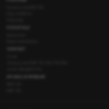
Gorąca Linia RMF FM
Staż w RMF24
Patronaty
POZOSTAŁE
Newsroom
Radio internetowe
KONTAKT
O nas
Gorąca Linia RMF FM: 600 700 800
email: fakty@rmf.fm
APLIKACJE MOBILNE
RMF FM
RMF ON