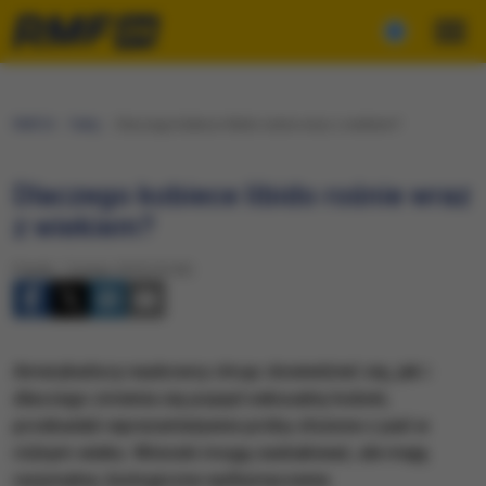
RMF24
Fakty
Dlaczego kobiece libido rośnie wraz z wiekiem?
Dlaczego kobiece libido rośnie wraz
z wiekiem?
Piątek, 1 lutego 2019 (10:43)
Amerykańscy naukowcy chcąc dowiedzieć się, jak i
dlaczego zmienia się popęd seksualny kobiet,
przebadali reprezentatywne próby złożone z pań w
różnym wieku. Wnioski mogą zaskakiwać, ale mają
racjonalne, biologiczne wytłumaczenie.