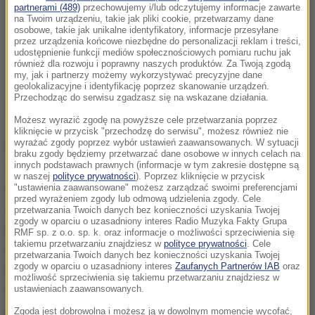
partnerami (489)
przechowujemy i/lub odczytujemy informacje zawarte
na Twoim urządzeniu, takie jak pliki cookie, przetwarzamy dane
osobowe, takie jak unikalne identyfikatory, informacje przesyłane
przez urządzenia końcowe niezbędne do personalizacji reklam i treści,
udostępnienie funkcji mediów społecznościowych pomiaru ruchu jak
również dla rozwoju i poprawny naszych produktów. Za Twoją zgodą
my, jak i partnerzy możemy wykorzystywać precyzyjne dane
geolokalizacyjne i identyfikację poprzez skanowanie urządzeń.
Przechodząc do serwisu zgadzasz się na wskazane działania.
Możesz wyrazić zgodę na powyższe cele przetwarzania poprzez
kliknięcie w przycisk "przechodzę do serwisu", możesz również nie
wyrażać zgody poprzez wybór ustawień zaawansowanych. W sytuacji
Badane podzielono na trzy grupy, w najmłodszej
braku zgody będziemy przetwarzać dane osobowe w innych celach na
innych podstawach prawnych (informacje w tym zakresie dostępne są
znalazły się nastolatki i kobiety poniżej 26. roku życia,
w naszej
polityce prywatności
). Poprzez kliknięcie w przycisk
w drugiej panie liczące od 27 do 45 lat, w najstarszej
"ustawienia zaawansowane" możesz zarządzać swoimi preferencjami
przed wyrażeniem zgody lub odmową udzielenia zgody. Cele
znalazły się osoby mające więcej niż 45 lat.
przetwarzania Twoich danych bez konieczności uzyskania Twojej
zgody w oparciu o uzasadniony interes Radio Muzyka Fakty Grupa
Naukowcy wykorzystując różne narzędzia badawcze,
RMF sp. z o.o. sp. k. oraz informacje o możliwości sprzeciwienia się
takiemu przetwarzaniu znajdziesz w
polityce prywatności
. Cele
np. ankiety, odkryli, że to kobiety z drugiej grupy były
przetwarzania Twoich danych bez konieczności uzyskania Twojej
zgody w oparciu o uzasadniony interes
Zaufanych Partnerów IAB
oraz
najbardziej aktywne seksualnie, prowadziły
możliwość sprzeciwienia się takiemu przetwarzaniu znajdziesz w
najbardziej urozmaicone życie erotyczne
ustawieniach zaawansowanych.
i najczęściej snuły takież fantazje. Dlaczego?
Zgoda jest dobrowolna i możesz ją w dowolnym momencie wycofać,