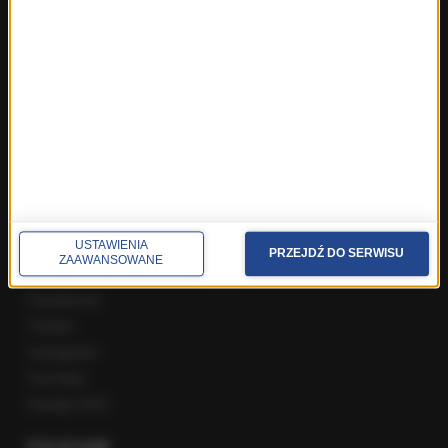
Fakty z Zakopanego
ROZMOWY W RMF FM
Najnowsze rozmowy w RMF FM
Rozmowa o 7:00 w RMF FM i Radiu RMF24
Poranna rozmowa w RMF FM
Popołudniowa rozmowa w RMF FM
Gość Krzysztofa Ziemca w RMF FM
Rozmowy w Radiu RMF24
SPOŁECZNOŚĆ
USTAWIENIA
PRZEJDŹ DO SERWISU
ZAAWANSOWANE
Facebook
Twitter
Instagram
YouTube
Kanały RSS
POLECANE