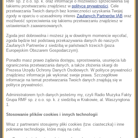
RMF sp. z o.o. sp. k. oraz informacje o możliwości sprzeciwienia się
a prawą ręką ułożoną wzdłuż tułowia. Na głowicę
takiemu przetwarzaniu znajdziesz w
polityce prywatności
. Cele
przetwarzania Twoich danych bez konieczności uzyskania Twojej
ultradźwiękową nakłada się żel, a następnie
zgody w oparciu o uzasadniony interes
Zaufanych Partnerów IAB
oraz
możliwość sprzeciwienia się takiemu przetwarzaniu znajdziesz w
przykłada w wyznaczonych miejscach na klatce
ustawieniach zaawansowanych.
piersiowej. Odpowiednio silne dociśnięcie głowicy
Zgoda jest dobrowolna i możesz ją w dowolnym momencie wycofać,
i poruszanie nią, pozwala uzyskać najbardziej
zgoda będzie też podstawą przekazywania danych do naszych
Zaufanych Partnerów z siedzibą w państwach trzecich (poza
optymalne obrazy serca
Europejskim Obszarem Gospodarczym).
Ponadto masz prawo żądania dostępu, sprostowania, usunięcia lub
ograniczenia przetwarzania danych, a także złożenia skargi do
Dalsza część artykułu pod materiałem video:
Prezesa Urzędu Ochrony Danych Osobowych. W polityce prywatności
znajdziesz informacje jak wykonać swoje prawa. Szczegółowe
informacje na temat przetwarzania Twoich danych znajdują się w
polityce prywatności.
Administratorem tych danych jesteśmy my, czyli Radio Muzyka Fakty
Grupa RMF sp. z o.o. sp. k. z siedzibą w Krakowie, al. Waszyngtona
1.
Stosowanie plików cookies i innych technologii
Wraz z partnerami stosujemy pliki cookies (tzw. ciasteczka) i inne
pokrewne technologie, które mają na celu: