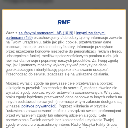
Zdjęcie ilustracyjne
Echo serca to badanie obrazowe z wykorzystaniem
Wraz z
zaufanymi partnerami IAB (1019)
i
innymi zaufanymi
fal ultradźwiękowych, które pokazuje poszczególne
partnerami (489)
przechowujemy i/lub odczytujemy informacje zawarte
części serca oraz umożliwia ocenę funkcjonowania
na Twoim urządzeniu, takie jak pliki cookie, przetwarzamy dane
osobowe, takie jak unikalne identyfikatory, informacje przesyłane
jam i zastawek serca. Jest badaniem bezpiecznym,
przez urządzenia końcowe niezbędne do personalizacji reklam i treści,
udostępnienie funkcji mediów społecznościowych pomiaru ruchu jak
nieinwazyjnym i powtarzalnym. Można je wykonać
również dla rozwoju i poprawny naszych produktów. Za Twoją zgodą
my, jak i partnerzy możemy wykorzystywać precyzyjne dane
również przy łóżku chorego.
geolokalizacyjne i identyfikację poprzez skanowanie urządzeń.
Przechodząc do serwisu zgadzasz się na wskazane działania.
Jak się wykonuje badanie
Możesz wyrazić zgodę na powyższe cele przetwarzania poprzez
kliknięcie w przycisk "przechodzę do serwisu", możesz również nie
echokardiograficzne serca i jak
wyrażać zgody poprzez wybór ustawień zaawansowanych. W sytuacji
braku zgody będziemy przetwarzać dane osobowe w innych celach na
należy się do niego przygotować?
innych podstawach prawnych (informacje w tym zakresie dostępne są
w naszej
polityce prywatności
). Poprzez kliknięcie w przycisk
"ustawienia zaawansowane" możesz zarządzać swoimi preferencjami
W trakcie badania pacjent leży na lewym boku,
przed wyrażeniem zgody lub odmową udzielenia zgody. Cele
przetwarzania Twoich danych bez konieczności uzyskania Twojej
z lewą ręką uniesioną do góry i ułożoną za głową,
zgody w oparciu o uzasadniony interes Radio Muzyka Fakty Grupa