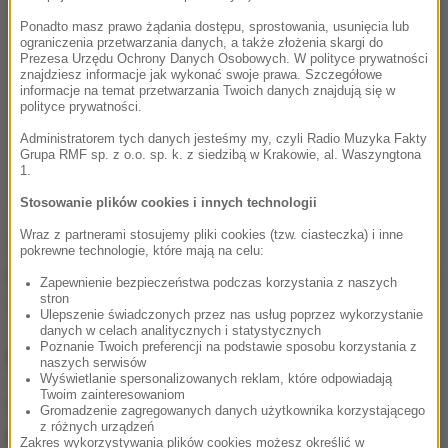
Ponadto masz prawo żądania dostępu, sprostowania, usunięcia lub
ograniczenia przetwarzania danych, a także złożenia skargi do
Prezesa Urzędu Ochrony Danych Osobowych. W polityce prywatności
znajdziesz informacje jak wykonać swoje prawa. Szczegółowe
informacje na temat przetwarzania Twoich danych znajdują się w
polityce prywatności.
Administratorem tych danych jesteśmy my, czyli Radio Muzyka Fakty
Grupa RMF sp. z o.o. sp. k. z siedzibą w Krakowie, al. Waszyngtona
1.
Stosowanie plików cookies i innych technologii
Wraz z partnerami stosujemy pliki cookies (tzw. ciasteczka) i inne
W sklepie lub aptece można jednak znaleźć pasty
pokrewne technologie, które mają na celu:
bez dodatku fluoru. Przykładem są np. pasty ziołowe,
Zapewnienie bezpieczeństwa podczas korzystania z naszych
stron
z dodatkiem ksylitolu lub cytrynianu cynku.
Ulepszenie świadczonych przez nas usług poprzez wykorzystanie
danych w celach analitycznych i statystycznych
Poznanie Twoich preferencji na podstawie sposobu korzystania z
Glicerol
naszych serwisów
Wyświetlanie spersonalizowanych reklam, które odpowiadają
Twoim zainteresowaniom
Składnik ten zapewnia odpowiednią wilgotność
Gromadzenie zagregowanych danych użytkownika korzystającego
z różnych urządzeń
paście i zapobiega jej wysychaniu
. Dzięki temu
Zakres wykorzystywania plików cookies możesz określić w