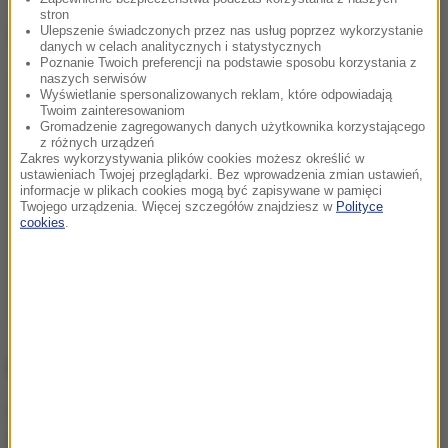
stron
Dalsza część artykułu pod materiałem video:
Ulepszenie świadczonych przez nas usług poprzez wykorzystanie
danych w celach analitycznych i statystycznych
Poznanie Twoich preferencji na podstawie sposobu korzystania z
naszych serwisów
Wyświetlanie spersonalizowanych reklam, które odpowiadają
Twoim zainteresowaniom
Gromadzenie zagregowanych danych użytkownika korzystającego
z różnych urządzeń
Zakres wykorzystywania plików cookies możesz określić w
ustawieniach Twojej przeglądarki. Bez wprowadzenia zmian ustawień,
informacje w plikach cookies mogą być zapisywane w pamięci
Twojego urządzenia. Więcej szczegółów znajdziesz w
Polityce
cookies
.
Alergia czy infekcja?
Objawy typowe dla infekcji to podwyższona
temperatura czy ból gardła.
Szereg innych objawów