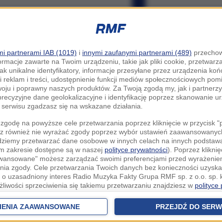
i partnerami IAB (1019)
i
innymi zaufanymi partnerami (489)
przechow
ormacje zawarte na Twoim urządzeniu, takie jak pliki cookie, przetwar
jak unikalne identyfikatory, informacje przesyłane przez urządzenia k
i reklam i treści, udostępnienie funkcji mediów społecznościowych pom
woju i poprawny naszych produktów. Za Twoją zgodą my, jak i partner
recyzyjne dane geolokalizacyjne i identyfikację poprzez skanowanie u
serwisu zgadzasz się na wskazane działania.
zgodę na powyższe cele przetwarzania poprzez kliknięcie w przycisk 
rojektowała działającego
z również nie wyrażać zgody poprzez wybór ustawień zaawansowanych
dziemy przetwarzać dane osobowe w innych celach na innych podsta
. To dobra i zła wiadomość
Polka na czele Tour de Fran
ym zakresie dostępne są w naszej
polityce prywatności
). Poprzez kliknię
Wielkie zwycięstwo na 7. eta
awansowane" możesz zarządzać swoimi preferencjami przed wyrażenie
wyścigu
ia zgody. Cele przetwarzania Twoich danych bez konieczności uzyska
 o uzasadniony interes Radio Muzyka Fakty Grupa RMF sp. z o.o. sp. k
żliwości sprzeciwienia się takiemu przetwarzaniu znajdziesz w
polityce
nia Twoich danych bez konieczności uzyskania Twojej zgody w oparci
ch Partnerów IAB
oraz możliwość sprzeciwienia się takiemu przetwarza
IENIA ZAAWANSOWANE
PRZEJDŹ DO SERW
aawansowanych.
yty skutek nadwagi w dzieciństwie