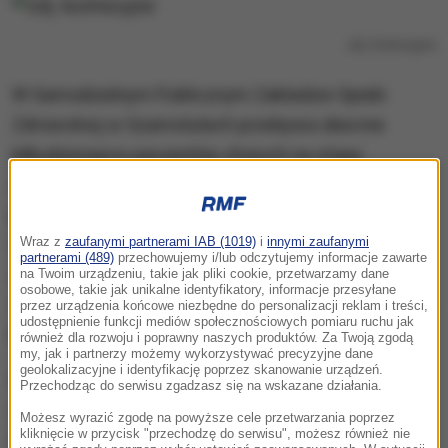
zdj. ilustracyjne
W Samodzielnym Publicznym Zakładzie Opieki
Zdrowotnej w Szamotułach przebywa obecnie
kilkudziesięciu pacjentów chorych na stopę
cukrzycową. Są oni po specjalistycznych zabiegach
przeprowadzonych przez zespół diabetologów i
chirurgów
. To bardzo ważne, że zajmuje się nami
Wraz z
zaufanymi partnerami IAB (1019)
i
innymi zaufanymi
partnerami (489)
przechowujemy i/lub odczytujemy informacje zawarte
zespół, a nie tylko chirurg. Diabetolodzy - to oni
na Twoim urządzeniu, takie jak pliki cookie, przetwarzamy dane
osobowe, takie jak unikalne identyfikatory, informacje przesyłane
wiedzą o co chodzi
- mówi pan Piotr, podczas obiadu,
przez urządzenia końcowe niezbędne do personalizacji reklam i treści,
udostępnienie funkcji mediów społecznościowych pomiaru ruchu jak
kiedy odwiedził go reporter RMF FM.
również dla rozwoju i poprawny naszych produktów. Za Twoją zgodą
my, jak i partnerzy możemy wykorzystywać precyzyjne dane
geolokalizacyjne i identyfikację poprzez skanowanie urządzeń.
Stopa cukrzycowa może dotyczyć ok. 10-15 proc.
Przechodząc do serwisu zgadzasz się na wskazane działania.
osób chorych na cukrzycę. Pacjenci szpitala w
Możesz wyrazić zgodę na powyższe cele przetwarzania poprzez
kliknięcie w przycisk "przechodzę do serwisu", możesz również nie
Szamotułach mówią otwarcie, że ważne jest