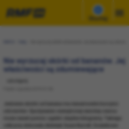
Słuchaj
RMF24
Fakty
Nie wyrzucaj skórki od bananów. Jej właściwości są zdumie
Nie wyrzucaj skórki od bananów. Jej
właściwości są zdumiewające
udostępnij
Piątek, 6 grudnia 2019 (12:18)
Jedzenie skórki od banana ma niesamowite korzyści
zdrowotne. Spożywanie zewnętrznej warstwy owocu
może nawet pomóc zgubić zbędne kilogramy. Takiego
odkrycia dokonała dietetyk Susie Burrell. Dodatkowo