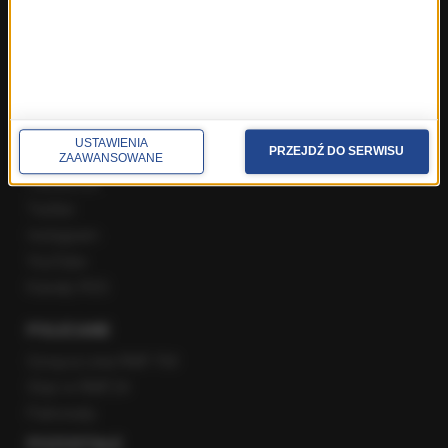
Popołudniowa rozmowa w RMF FM
Gość Krzysztofa Ziemca w RMF FM
Rozmowy w Radiu RMF24
SPOŁECZNOŚĆ
USTAWIENIA
PRZEJDŹ DO SERWISU
ZAAWANSOWANE
Facebook
Twitter
Instagram
YouTube
Kanały RSS
POLECANE
Gorąca Linia RMF FM
Staż w RMF24
Patronaty
POZOSTAŁE