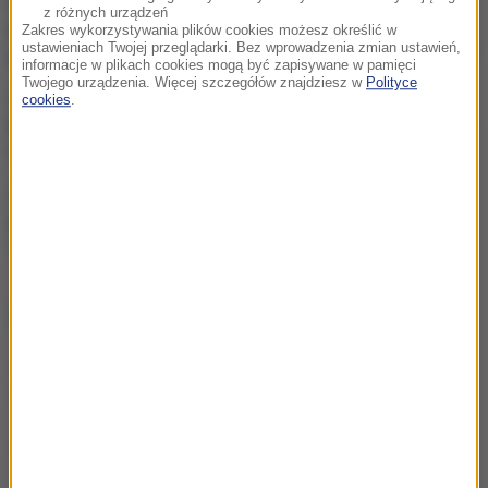
Ukraina wydała zgodę na
z różnych urządzeń
kolejne ekshumacje i
Zakres wykorzystywania plików cookies możesz określić w
poszukiwania polskich ofiar
ustawieniach Twojej przeglądarki. Bez wprowadzenia zmian ustawień,
informacje w plikach cookies mogą być zapisywane w pamięci
Twojego urządzenia. Więcej szczegółów znajdziesz w
Polityce
„Nie jest dobrze”. Hunter
cookies
.
Biden o stanie zdrowotnym
ojca
Eksplozja drona w pobliżu
gazociągu w Bułgarii. Jest
stanowisko Kijowa
ZOBACZ RÓWNIEŻ
Elektrolity – kiedy naprawdę warto je stosować?
Przyprawy pod lupą. Czy wiesz, co dodajesz do zup i
sosów?
Cenne połączenie dwóch składników. Przełom w walce
ze stanem zapalnym?