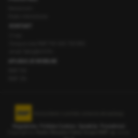
Newsroom
Radio internetowe
KONTAKT
O nas
Gorąca Linia RMF FM: 600 700 800
email: fakty@rmf.fm
APLIKACJE MOBILNE
RMF FM
RMF ON
Korzystanie z portalu oznacza akceptację
Regulaminu
.
Polityka Cookies
.
SpeakUp
.
Prywatność
.
Copyright by
Radio Muzyka Fakty Grupa RMF sp. z o.o.