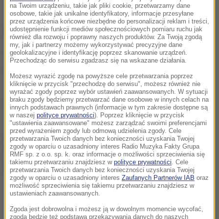
na Twoim urządzeniu, takie jak pliki cookie, przetwarzamy dane
osobowe, takie jak unikalne identyfikatory, informacje przesyłane
przez urządzenia końcowe niezbędne do personalizacji reklam i treści,
udostępnienie funkcji mediów społecznościowych pomiaru ruchu jak
ZOBACZ RÓWNIEŻ:
również dla rozwoju i poprawny naszych produktów. Za Twoją zgodą
my, jak i partnerzy możemy wykorzystywać precyzyjne dane
Te owoce nie odchudzają. Wszystko przez cukier
geolokalizacyjne i identyfikację poprzez skanowanie urządzeń.
Przechodząc do serwisu zgadzasz się na wskazane działania.
Cudowne właściwości banana
Możesz wyrazić zgodę na powyższe cele przetwarzania poprzez
kliknięcie w przycisk "przechodzę do serwisu", możesz również nie
wyrażać zgody poprzez wybór ustawień zaawansowanych. W sytuacji
braku zgody będziemy przetwarzać dane osobowe w innych celach na
Źródło: X-news
innych podstawach prawnych (informacje w tym zakresie dostępne są
w naszej
polityce prywatności
). Poprzez kliknięcie w przycisk
"ustawienia zaawansowane" możesz zarządzać swoimi preferencjami
przed wyrażeniem zgody lub odmową udzielenia zgody. Cele
chcesz widzieć więcej artykułów od RMF24?
dodaj w
przetwarzania Twoich danych bez konieczności uzyskania Twojej
Google
zgody w oparciu o uzasadniony interes Radio Muzyka Fakty Grupa
RMF sp. z o.o. sp. k. oraz informacje o możliwości sprzeciwienia się
takiemu przetwarzaniu znajdziesz w
polityce prywatności
. Cele
przetwarzania Twoich danych bez konieczności uzyskania Twojej
zgody w oparciu o uzasadniony interes
Zaufanych Partnerów IAB
oraz
możliwość sprzeciwienia się takiemu przetwarzaniu znajdziesz w
ustawieniach zaawansowanych.
Zgoda jest dobrowolna i możesz ją w dowolnym momencie wycofać,
zgoda będzie też podstawą przekazywania danych do naszych