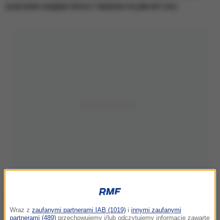
poprawia wygląd skóry i wpływa na jakość snu.
Wraz z
zaufanymi partnerami IAB (1019)
i
innymi zaufanymi
Popołudniowa rozmowa w RMF FM
partnerami (489)
przechowujemy i/lub odczytujemy informacje zawarte