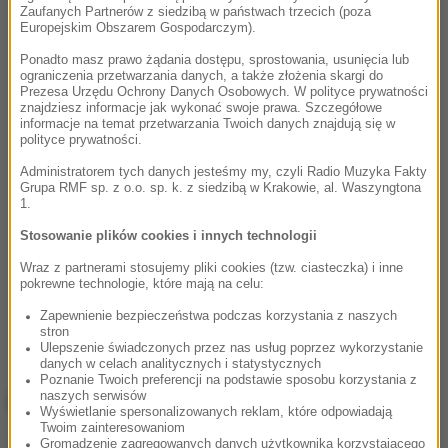
Zaufanych Partnerów z siedzibą w państwach trzecich (poza
Europejskim Obszarem Gospodarczym).
Ponadto masz prawo żądania dostępu, sprostowania, usunięcia lub
ograniczenia przetwarzania danych, a także złożenia skargi do
Prezesa Urzędu Ochrony Danych Osobowych. W polityce prywatności
znajdziesz informacje jak wykonać swoje prawa. Szczegółowe
informacje na temat przetwarzania Twoich danych znajdują się w
polityce prywatności.
Administratorem tych danych jesteśmy my, czyli Radio Muzyka Fakty
Grupa RMF sp. z o.o. sp. k. z siedzibą w Krakowie, al. Waszyngtona
1.
Stosowanie plików cookies i innych technologii
Wraz z partnerami stosujemy pliki cookies (tzw. ciasteczka) i inne
pokrewne technologie, które mają na celu:
Zapewnienie bezpieczeństwa podczas korzystania z naszych
stron
Ulepszenie świadczonych przez nas usług poprzez wykorzystanie
danych w celach analitycznych i statystycznych
Poznanie Twoich preferencji na podstawie sposobu korzystania z
NAJWAŻNIEJSZE FAKTY
naszych serwisów
Wyświetlanie spersonalizowanych reklam, które odpowiadają
Twoim zainteresowaniom
Gromadzenie zagregowanych danych użytkownika korzystającego