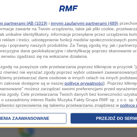
amin i błonnika owoców z całą pewnością nie jest zalec
kreślają, że jeśli próbujemy schudnąć, powinniśmy zwra
i partnerami IAB (1019)
i
innymi zaufanymi partnerami (489)
przechow
ormacje zawarte na Twoim urządzeniu, takie jak pliki cookie, przetwar
artość cukru w spożywanych owocach. Dzięki temu unikn
jak unikalne identyfikatory, informacje przesyłane przez urządzenia k
ści pozbycia się nadprogramowych kilogramów mimo
i reklam i treści, udostępnienie funkcji mediów społecznościowych pom
woju i poprawny naszych produktów. Za Twoją zgodą my, jak i partner
otów na siłowni.
recyzyjne dane geolokalizacyjne i identyfikację poprzez skanowanie u
serwisu zgadzasz się na wskazane działania.
zgodę na powyższe cele przetwarzania poprzez kliknięcie w przycisk 
z również nie wyrażać zgody poprzez wybór ustawień zaawansowanych
dziemy przetwarzać dane osobowe w innych celach na innych podsta
ym zakresie dostępne są w naszej
polityce prywatności
). Poprzez kliknię
awansowane" możesz zarządzać swoimi preferencjami przed wyrażenie
ia zgody. Cele przetwarzania Twoich danych bez konieczności uzyska
 o uzasadniony interes Radio Muzyka Fakty Grupa RMF sp. z o.o. sp. k
żliwości sprzeciwienia się takiemu przetwarzaniu znajdziesz w
polityce
nia Twoich danych bez konieczności uzyskania Twojej zgody w oparci
ch Partnerów IAB
oraz możliwość sprzeciwienia się takiemu przetwarza
chcesz widzieć więcej artykułów od RMF24?
dodaj w 
IENIA ZAAWANSOWANE
PRZEJDŹ DO SERW
aawansowanych.
rowolna i możesz ją w dowolnym momencie wycofać, zgoda będzie też