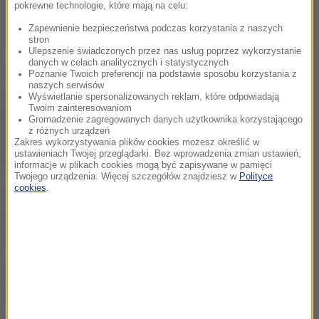
pokrewne technologie, które mają na celu:
Zapewnienie bezpieczeństwa podczas korzystania z naszych
stron
Ulepszenie świadczonych przez nas usług poprzez wykorzystanie
danych w celach analitycznych i statystycznych
Trzeba jednak pamiętać, że zbyt dużo czekolady
Poznanie Twoich preferencji na podstawie sposobu korzystania z
naszych serwisów
może nam zaszkodzić. Czekolada jest dość
Wyświetlanie spersonalizowanych reklam, które odpowiadają
Twoim zainteresowaniom
kaloryczna i jej nadmiar może spowodować szybkie
Gromadzenie zagregowanych danych użytkownika korzystającego
z różnych urządzeń
tycie. Dodatkowo duża zawartość cukru może
Zakres wykorzystywania plików cookies możesz określić w
ustawieniach Twojej przeglądarki. Bez wprowadzenia zmian ustawień,
prowadzić do rozwijania się cukrzycy typu drugiego.
informacje w plikach cookies mogą być zapisywane w pamięci
Twojego urządzenia. Więcej szczegółów znajdziesz w
Polityce
cookies
.
Dlatego warto jeść czekoladę w ograniczonych
ilościach, najlepiej gorzką. Wtedy na pewno poza
smakiem, czekolada przyniesie nam wiele dobrego.
Więcej na temat czekolady możecie przeczytać
w
Medycynie Praktycznej