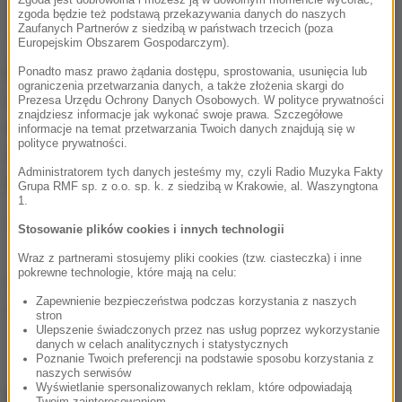
zgoda będzie też podstawą przekazywania danych do naszych
Zaufanych Partnerów z siedzibą w państwach trzecich (poza
Europejskim Obszarem Gospodarczym).
Zima to czas, kiedy wszystkie te czynniki się
kumulują. Krótkie dni i niska temperatura nie
Ponadto masz prawo żądania dostępu, sprostowania, usunięcia lub
ograniczenia przetwarzania danych, a także złożenia skargi do
sprzyjają spacerom, a brak energii nie motywuje do
Prezesa Urzędu Ochrony Danych Osobowych. W polityce prywatności
znajdziesz informacje jak wykonać swoje prawa. Szczegółowe
wykonywania ćwiczeń
. Mniej jest produktów -
informacje na temat przetwarzania Twoich danych znajdują się w
polityce prywatności.
zwłaszcza świeżych owoców i warzyw - to i dieta
Administratorem tych danych jesteśmy my, czyli Radio Muzyka Fakty
jest mniej urozmaicona.
Grupa RMF sp. z o.o. sp. k. z siedzibą w Krakowie, al. Waszyngtona
1.
częściej sięgamy po gotowe, wysoko
Stosowanie plików cookies i innych technologii
przetworzonych potrawy,
Wraz z partnerami stosujemy pliki cookies (tzw. ciasteczka) i inne
pokrewne technologie, które mają na celu:
więcej smażymy,
Zapewnienie bezpieczeństwa podczas korzystania z naszych
jemy tłusto.
stron
Ulepszenie świadczonych przez nas usług poprzez wykorzystanie
danych w celach analitycznych i statystycznych
Poznanie Twoich preferencji na podstawie sposobu korzystania z
naszych serwisów
Wyświetlanie spersonalizowanych reklam, które odpowiadają
Brak słońca sprzyja też
pogorszeniu nastroju
-
Twoim zainteresowaniom