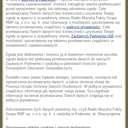
substytuty soli obniżyły skurczowe ciśnienie krwi
o
"ustawienia zaawansowane" możesz zarządzać swoimi preferencjami
przed wyrażeniem zgody lub odmową udzielenia zgody. Cele
4,61 mm Hg, a rozkurczowe - o 1,61 mm Hg.
przetwarzania Twoich danych bez konieczności uzyskania Twojej
zgody w oparciu o uzasadniony interes Radio Muzyka Fakty Grupa
RMF sp. z o.o. sp. k. oraz informacje o możliwości sprzeciwienia się
Spadkowi ciśnienia towarzyszyły inne pozytywne
takiemu przetwarzaniu znajdziesz w
polityce prywatności
. Cele
przetwarzania Twoich danych bez konieczności uzyskania Twojej
efekty. Zbiorcza analiza danych z pięciu badań
zgody w oparciu o uzasadniony interes
Zaufanych Partnerów IAB
oraz
możliwość sprzeciwienia się takiemu przetwarzaniu znajdziesz w
wybranych przez naukowców badań obejmujących
ustawieniach zaawansowanych.
ponad 24 tys. uczestników wykazała, że substytuty
Zgoda jest dobrowolna i możesz ją w dowolnym momencie wycofać,
zgoda będzie też podstawą przekazywania danych do naszych
soli zmniejszały ryzyko przedwczesnej śmierci z
Zaufanych Partnerów z siedzibą w państwach trzecich (poza
Europejskim Obszarem Gospodarczym).
dowolnej przyczyny o 11 proc., śmierci z powodu
chorób sercowo-naczyniowych o 13 proc. oraz
Ponadto masz prawo żądania dostępu, sprostowania, usunięcia lub
ograniczenia przetwarzania danych, a także złożenia skargi do
ryzyko zawału serca lub udaru o 11 proc.
Prezesa Urzędu Ochrony Danych Osobowych. W polityce prywatności
znajdziesz informacje jak wykonać swoje prawa. Szczegółowe
informacje na temat przetwarzania Twoich danych znajdują się w
polityce prywatności.
Dalsza część artykułu pod materiałem video:
Administratorem tych danych jesteśmy my, czyli Radio Muzyka Fakty
Grupa RMF sp. z o.o. sp. k. z siedzibą w Krakowie, al. Waszyngtona
1.
Stosowanie plików cookies i innych technologii