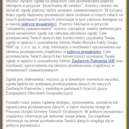
W każdym trymestrze zmienia się postawa ciała i
Możesz wyrazić zgodę na powyższe cele przetwarzania poprzez
kliknięcie w przycisk "przechodzę do serwisu", możesz również nie
trudno jest zapanować nad środkiem ciężkości, który
wyrażać zgody poprzez wybór ustawień zaawansowanych. W sytuacji
braku zgody będziemy przetwarzać dane osobowe w innych celach na
przesuwa się coraz bardziej poza ciało. Wizyty u
innych podstawach prawnych (informacje w tym zakresie dostępne są
w naszej
polityce prywatności
). Poprzez kliknięcie w przycisk
specjalistki tę aktywność dostosują.
"ustawienia zaawansowane" możesz zarządzać swoimi preferencjami
przed wyrażeniem zgody lub odmową udzielenia zgody. Cele
przetwarzania Twoich danych bez konieczności uzyskania Twojej
Mięśnie dna miednicy pracują przez całą dobę i to
zgody w oparciu o uzasadniony interes Radio Muzyka Fakty Grupa
RMF sp. z o.o. sp. k. oraz informacje o możliwości sprzeciwienia się
one dźwigają ciężar narządów jamy brzusznej
-
takiemu przetwarzaniu znajdziesz w
polityce prywatności
. Cele
przetwarzania Twoich danych bez konieczności uzyskania Twojej
tłumaczy fizjoterapeutka uroginekologiczna.
Ciało
zgody w oparciu o uzasadniony interes
Zaufanych Partnerów IAB
oraz
kobiety, które zmienia masę, dziecko, wody płodowe -
możliwość sprzeciwienia się takiemu przetwarzaniu znajdziesz w
ustawieniach zaawansowanych.
to wszystko ciąży i powoduje, że mięśnie reagują.
Zgoda jest dobrowolna i możesz ją w dowolnym momencie wycofać,
Więc jeśli chcemy dobrze przygotować się do porodu,
zgoda będzie też podstawą przekazywania danych do naszych
Zaufanych Partnerów z siedzibą w państwach trzecich (poza
przygotować ciało i potem współpracować z położną,
Europejskim Obszarem Gospodarczym).
to rzeczywiście te wizyty są w stanie pacjentkę
Ponadto masz prawo żądania dostępu, sprostowania, usunięcia lub
ograniczenia przetwarzania danych, a także złożenia skargi do
porządnie przygotować
- podkreśla.
Prezesa Urzędu Ochrony Danych Osobowych. W polityce prywatności
znajdziesz informacje jak wykonać swoje prawa. Szczegółowe
informacje na temat przetwarzania Twoich danych znajdują się w
polityce prywatności.
Dalsza część artykułu pod materiałem video: