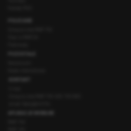
YouTube
Kanały RSS
POLECANE
Gorąca Linia RMF FM
Staż w RMF24
Patronaty
POZOSTAŁE
Newsroom
Radio internetowe
KONTAKT
O nas
Gorąca Linia RMF FM: 600 700 800
email: fakty@rmf.fm
APLIKACJE MOBILNE
RMF FM
RMF ON