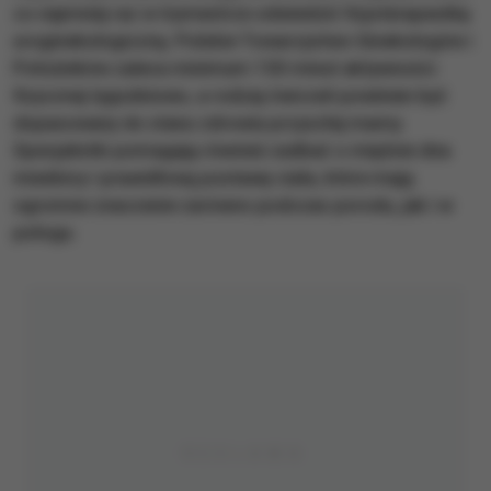
co najmniej raz w trymestrze odwiedzić fizjoterapeutkę
uroginekologiczną. Polskie Towarzystwo Ginekologów i
Położników zaleca minimum 150 minut aktywności
fizycznej tygodniowo, a rodzaj ćwiczeń powinien być
dopasowany do stanu zdrowia przyszłej mamy.
Specjalistki pomagają również zadbać o mięśnie dna
miednicy i prawidłową postawę ciała, które mają
ogromne znaczenie zarówno podczas porodu, jak i w
połogu.