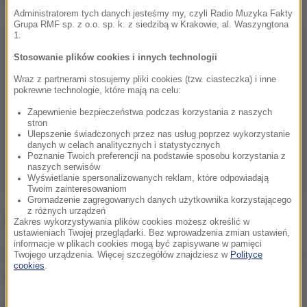
Administratorem tych danych jesteśmy my, czyli Radio Muzyka Fakty
Grupa RMF sp. z o.o. sp. k. z siedzibą w Krakowie, al. Waszyngtona
1.
Stosowanie plików cookies i innych technologii
Wraz z partnerami stosujemy pliki cookies (tzw. ciasteczka) i inne
pokrewne technologie, które mają na celu:
Zapewnienie bezpieczeństwa podczas korzystania z naszych
stron
Ulepszenie świadczonych przez nas usług poprzez wykorzystanie
danych w celach analitycznych i statystycznych
Poznanie Twoich preferencji na podstawie sposobu korzystania z
naszych serwisów
Wyświetlanie spersonalizowanych reklam, które odpowiadają
Twoim zainteresowaniom
Gromadzenie zagregowanych danych użytkownika korzystającego
z różnych urządzeń
Opieka po porodzie
Zakres wykorzystywania plików cookies możesz określić w
ustawieniach Twojej przeglądarki. Bez wprowadzenia zmian ustawień,
informacje w plikach cookies mogą być zapisywane w pamięci
Opieka po porodzie różni się w zależności od rodzaju
Twojego urządzenia. Więcej szczegółów znajdziesz w
Polityce
cookies
.
porodu.
U kobiety po cięciu cesarskim pracujemy z blizną, a