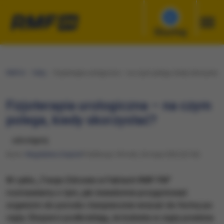
Słuchaj
RMF24
Fakty
Fizjoterapia urologiczna – na czym polega, kiedy skorzystać?
Fizjoterapia urologiczna – na czym
polega, kiedy skorzystać?
udostępnij
Autor:
Magdalena Grajnert
Publikacja: Wtorek, 26 maja 2026 (22:56)
W cyklu „Twoje Zdrowie w Faktach RMF FM”
rozmawiamy o tym, jak świadomie przygotować
organizm do porodu i bezpiecznie wracać do formy po
ciąży. Eksperci podkreślają, że kobieta w ciąży powinna