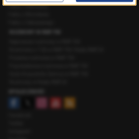
Fakty z Warszawy
Fakty z Wrocławia
Fakty z Zakopanego
ROZMOWY W RMF FM
Najnowsze rozmowy w RMF FM
Rozmowa o 7:00 w RMF FM i Radiu RMF24
Poranna rozmowa w RMF FM
Popołudniowa rozmowa w RMF FM
Gość Krzysztofa Ziemca w RMF FM
Rozmowy w Radiu RMF24
SPOŁECZNOŚĆ
Facebook
Twitter
Instagram